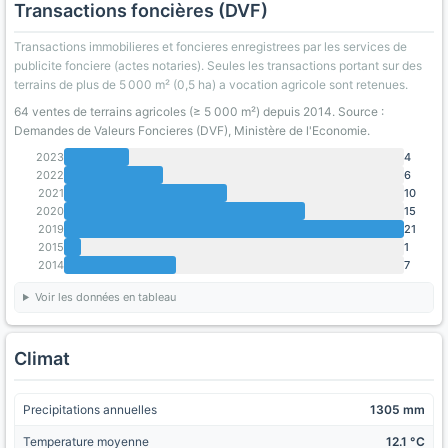
Transactions foncières (DVF)
Transactions immobilieres et foncieres enregistrees par les services de
publicite fonciere (actes notaries). Seules les transactions portant sur des
terrains de plus de 5 000 m² (0,5 ha) a vocation agricole sont retenues.
64 ventes de terrains agricoles (≥ 5 000 m²) depuis 2014. Source :
Demandes de Valeurs Foncieres (DVF), Ministère de l'Economie.
2023
4
2022
6
2021
10
2020
15
2019
21
2015
1
2014
7
Voir les données en tableau
Climat
Precipitations annuelles
1305 mm
Temperature moyenne
12.1 °C