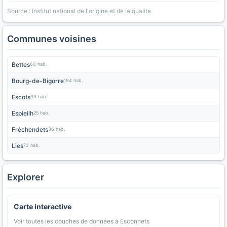
Source : Institut national de l'origine et de la qualite
Communes voisines
Bettes
60 hab.
Bourg-de-Bigorre
194 hab.
Escots
39 hab.
Espieilh
25 hab.
Fréchendets
36 hab.
Lies
73 hab.
Explorer
Carte interactive
Voir toutes les couches de données à Esconnets