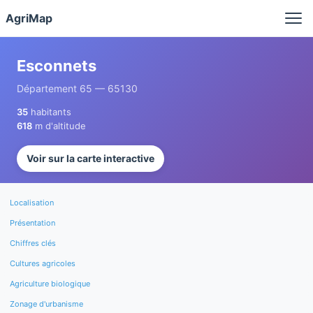
Panneau de gestion des cookies
AgriMap
Esconnets
Département 65 — 65130
35
habitants
618
m d'altitude
Voir sur la carte interactive
Localisation
Présentation
Chiffres clés
Cultures agricoles
Agriculture biologique
Zonage d'urbanisme