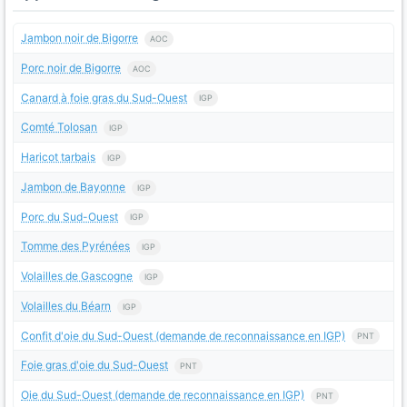
Jambon noir de Bigorre
AOC
Porc noir de Bigorre
AOC
Canard à foie gras du Sud-Ouest
IGP
Comté Tolosan
IGP
Haricot tarbais
IGP
Jambon de Bayonne
IGP
Porc du Sud-Ouest
IGP
Tomme des Pyrénées
IGP
Volailles de Gascogne
IGP
Volailles du Béarn
IGP
Confit d'oie du Sud-Ouest (demande de reconnaissance en IGP)
PNT
Foie gras d'oie du Sud-Ouest
PNT
Oie du Sud-Ouest (demande de reconnaissance en IGP)
PNT