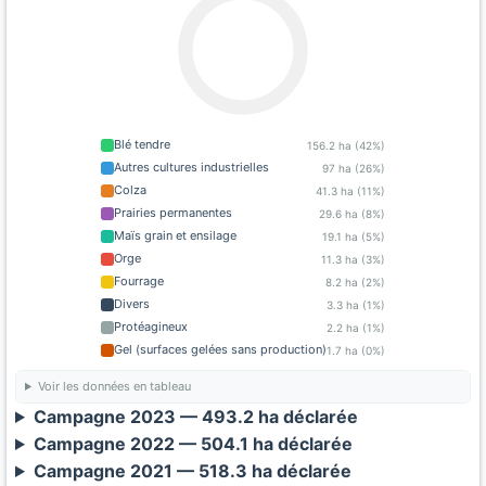
Blé tendre
156.2 ha (42%)
Autres cultures industrielles
97 ha (26%)
Colza
41.3 ha (11%)
Prairies permanentes
29.6 ha (8%)
Maïs grain et ensilage
19.1 ha (5%)
Orge
11.3 ha (3%)
Fourrage
8.2 ha (2%)
Divers
3.3 ha (1%)
Protéagineux
2.2 ha (1%)
Gel (surfaces gelées sans production)
1.7 ha (0%)
Voir les données en tableau
Campagne 2023 — 493.2 ha déclarée
Campagne 2022 — 504.1 ha déclarée
Campagne 2021 — 518.3 ha déclarée