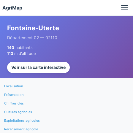
Panneau de gestion des cookies
AgriMap
Fontaine-Uterte
Département 02 — 02110
140
habitants
113
m d'altitude
Voir sur la carte interactive
Localisation
Présentation
Chiffres clés
Cultures agricoles
Exploitations agricoles
Recensement agricole