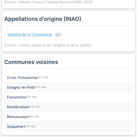
Source : Météo-France Climate Normals 1991-2020
Appellations d'origine (INAO)
Volailles de la Champagne
IGP
Source : Institut national de l'origine et de la qualite
Communes voisines
Croix-Fonsomme
183 hab.
Essigny-le-Petit
345 hab.
Fonsomme
518 hab.
Montbrehain
816 hab.
Remaucourt
265 hab.
Sequehart
219 hab.