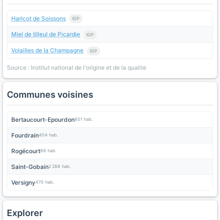
Haricot de Soissons
IGP
Miel de tilleul de Picardie
IGP
Volailles de la Champagne
IGP
Source : Institut national de l'origine et de la qualite
Communes voisines
Bertaucourt-Epourdon
601 hab.
Fourdrain
404 hab.
Rogécourt
88 hab.
Saint-Gobain
2 288 hab.
Versigny
470 hab.
Explorer