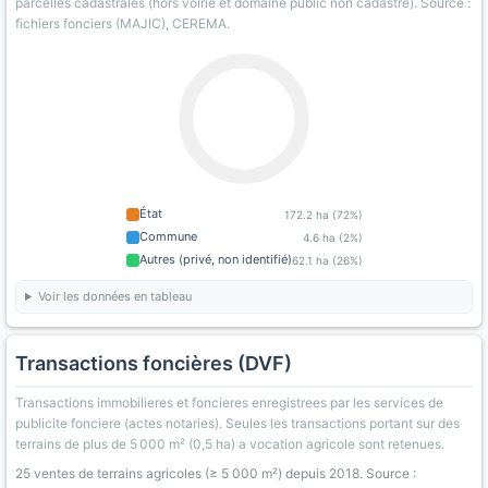
parcelles cadastrales (hors voirie et domaine public non cadastre). Source :
fichiers fonciers (MAJIC), CEREMA.
État
172.2 ha (72%)
Commune
4.6 ha (2%)
Autres (privé, non identifié)
62.1 ha (26%)
Voir les données en tableau
Transactions foncières (DVF)
Transactions immobilieres et foncieres enregistrees par les services de
publicite fonciere (actes notaries). Seules les transactions portant sur des
terrains de plus de 5 000 m² (0,5 ha) a vocation agricole sont retenues.
25 ventes de terrains agricoles (≥ 5 000 m²) depuis 2018. Source :