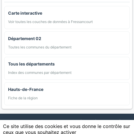
Carte interactive
Voir toutes les couches de données à Fressancourt
Département 02
Toutes les communes du département
Tous les départements
Index des communes par département
Hauts-de-France
Fiche de la région
AgriMap — Données agricoles ouvertes
|
Carte
|
Communes
|
Ce site utilise des cookies et vous donne le contrôle sur
Appellations
|
Regions
|
Cultures
|
Zones protégées
|
Forets
|
ceux que vous souhaitez activer
Littoral
|
Espaces naturels
|
Statistiques
|
Contact
|
Mentions légales