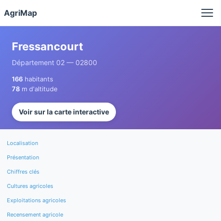
Panneau de gestion des cookies
AgriMap
Fressancourt
Département 02 — 02800
166
habitants
78
m d'altitude
Voir sur la carte interactive
Localisation
Présentation
Chiffres clés
Cultures agricoles
Exploitations agricoles
Recensement agricole