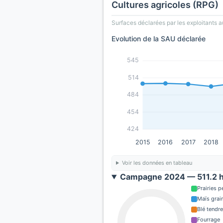
Cultures agricoles (RPG)
Surfaces déclarées par les exploitants a
Evolution de la SAU déclarée
545
514
484
454
424
2015
2016
2017
2018
Voir les données en tableau
Campagne 2024 — 511.2 h
Prairies 
Maïs grain
Blé tendre
Fourrage