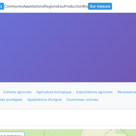
a)
Communes
Appellations
Regions
Eau
Production
Bio
Sur mesure
Cultures agricoles
Agriculture biologique
Exploitations agricoles
Recensemen
nes protégées
Appellations d'origine
Communes voisines
🚜 Exploitations