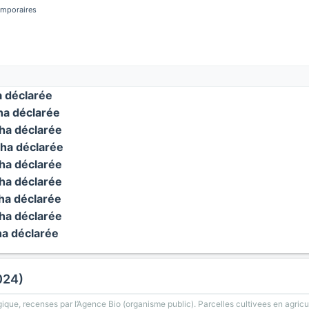
temporaires
 déclarée
a déclarée
a déclarée
ha déclarée
a déclarée
a déclarée
a déclarée
a déclarée
a déclarée
024)
gique, recenses par l’Agence Bio (organisme public). Parcelles cultivees en agricu