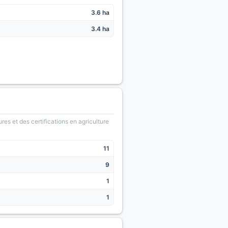
3.6 ha
3.4 ha
ures et des certifications en agriculture
11
9
1
1