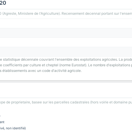
020
greste, Ministere de l'Agriculture). Recensement decennal portant sur l'ensemb
 statistique décennale couvrant l'ensemble des exploitations agricoles. La prod
 coefficients par culture et cheptel (norme Eurostat). Le nombre d'exploitations p
s établissements avec un code d'activité agricole.
type de proprietaire, basee sur les parcelles cadastrales (hors voirie et domaine pu
e
ent
ivé, non identifié)