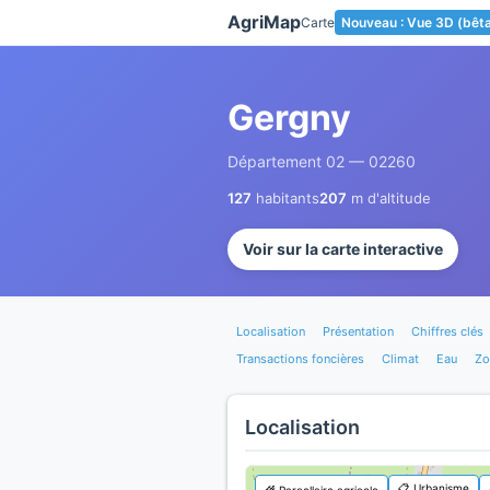
Panneau de gestion des cookies
AgriMap
Carte
Nouveau : Vue 3D (bêt
Gergny
Département 02 — 02260
127
habitants
207
m d'altitude
Voir sur la carte interactive
Localisation
Présentation
Chiffres clés
Transactions foncières
Climat
Eau
Zo
Localisation
📋 Urbanisme
🌾 Parcellaire agricole