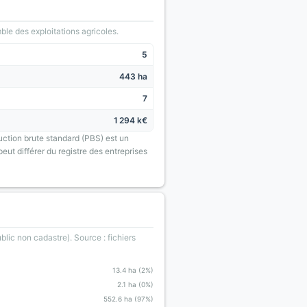
le des exploitations agricoles.
5
443 ha
7
1 294 k€
uction brute standard (PBS) est un
eut différer du registre des entreprises
blic non cadastre). Source : fichiers
13.4 ha (2%)
2.1 ha (0%)
552.6 ha (97%)