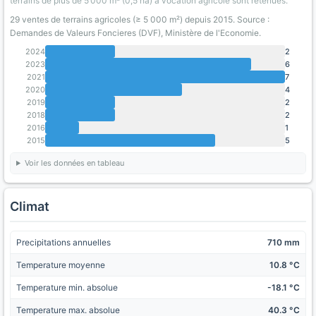
terrains de plus de 5 000 m² (0,5 ha) a vocation agricole sont retenues.
29 ventes de terrains agricoles (≥ 5 000 m²) depuis 2015. Source :
Demandes de Valeurs Foncieres (DVF), Ministère de l'Economie.
2024
2
2023
6
2021
7
2020
4
2019
2
2018
2
2016
1
2015
5
Voir les données en tableau
Climat
Precipitations annuelles
710 mm
Temperature moyenne
10.8 °C
Temperature min. absolue
-18.1 °C
Temperature max. absolue
40.3 °C