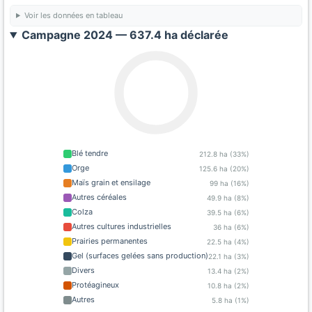
Voir les données en tableau
Campagne 2024 — 637.4 ha déclarée
Blé tendre
212.8 ha (33%)
Orge
125.6 ha (20%)
Maïs grain et ensilage
99 ha (16%)
Autres céréales
49.9 ha (8%)
Colza
39.5 ha (6%)
Autres cultures industrielles
36 ha (6%)
Prairies permanentes
22.5 ha (4%)
Gel (surfaces gelées sans production)
22.1 ha (3%)
Divers
13.4 ha (2%)
Protéagineux
10.8 ha (2%)
Autres
5.8 ha (1%)