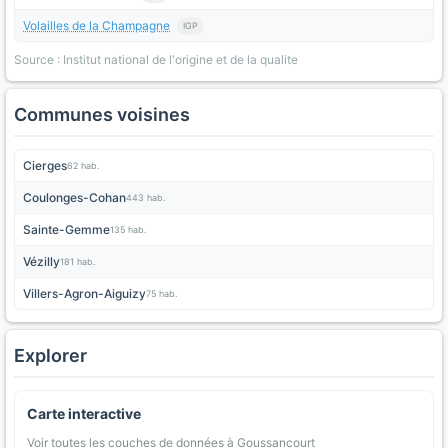
Volailles de la Champagne
IGP
Source : Institut national de l'origine et de la qualite
Communes voisines
Cierges
62 hab.
Coulonges-Cohan
443 hab.
Sainte-Gemme
135 hab.
Vézilly
181 hab.
Villers-Agron-Aiguizy
75 hab.
Explorer
Carte interactive
Voir toutes les couches de données à Goussancourt