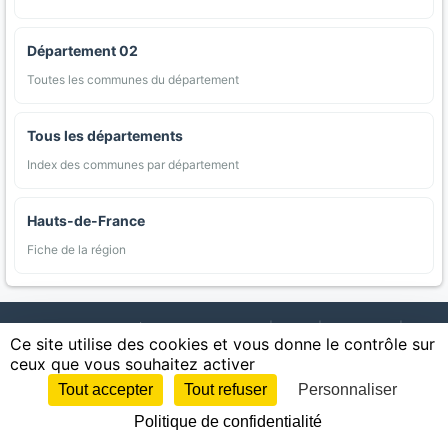
Département 02
Toutes les communes du département
Tous les départements
Index des communes par département
Hauts-de-France
Fiche de la région
AgriMap — Données agricoles ouvertes
|
Carte
|
Communes
|
Ce site utilise des cookies et vous donne le contrôle sur
Appellations
|
Regions
|
Cultures
|
Zones protégées
|
Forets
|
ceux que vous souhaitez activer
Littoral
|
Espaces naturels
|
Statistiques
|
Contact
|
Mentions légales
|
Confidentialite
|
CGU
|
CGV
|
Cookies
Tout accepter
Tout refuser
Personnaliser
Sources : IGN, INSEE, Météo-France, SAFER, INRAE, BRGM, INAO, Ministère de
Politique de confidentialité
l'Agriculture