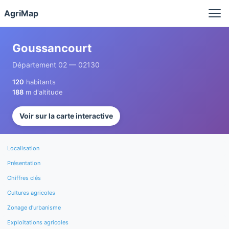
Panneau de gestion des cookies
AgriMap
Goussancourt
Département 02 — 02130
120
habitants
188
m d'altitude
Voir sur la carte interactive
Localisation
Présentation
Chiffres clés
Cultures agricoles
Zonage d'urbanisme
Exploitations agricoles