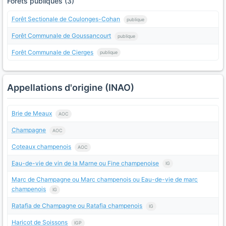
Forets publiques (3)
Forêt Sectionale de Coulonges-Cohan
publique
Forêt Communale de Goussancourt
publique
Forêt Communale de Cierges
publique
Appellations d'origine (INAO)
Brie de Meaux
AOC
Champagne
AOC
Coteaux champenois
AOC
Eau-de-vie de vin de la Marne ou Fine champenoise
IG
Marc de Champagne ou Marc champenois ou Eau-de-vie de marc
champenois
IG
Ratafia de Champagne ou Ratafia champenois
IG
Haricot de Soissons
IGP