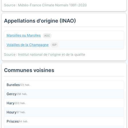
Source : Météo-France Climate Normals 1991-2020
Appellations d'origine (INAO)
Maroilles ou Marolles
AOC
Volailles de la Champagne
IGP
Source : Institut national de l'origine et de la qualite
Communes voisines
Burelles
123 hab.
Gercy
258 hab.
Hary
203 hab.
Houry
57 hab.
Prisces
94 hab.