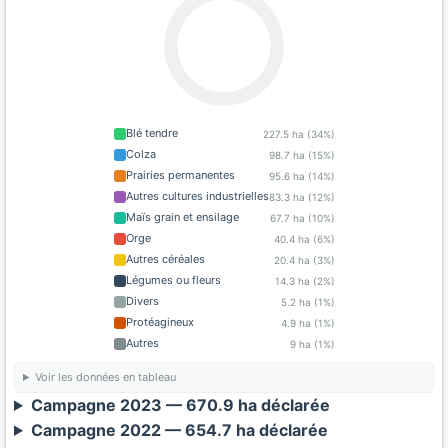
Blé tendre
227.5 ha (34%)
Colza
98.7 ha (15%)
Prairies permanentes
95.6 ha (14%)
Autres cultures industrielles
83.3 ha (12%)
Maïs grain et ensilage
67.7 ha (10%)
Orge
40.4 ha (6%)
Autres céréales
20.4 ha (3%)
Légumes ou fleurs
14.3 ha (2%)
Divers
5.2 ha (1%)
Protéagineux
4.9 ha (1%)
Autres
9 ha (1%)
Voir les données en tableau
Campagne 2023 — 670.9 ha déclarée
Campagne 2022 — 654.7 ha déclarée