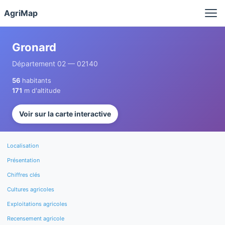
Panneau de gestion des cookies
AgriMap
Gronard
Département 02 — 02140
56
habitants
171
m d'altitude
Voir sur la carte interactive
Localisation
Présentation
Chiffres clés
Cultures agricoles
Exploitations agricoles
Recensement agricole