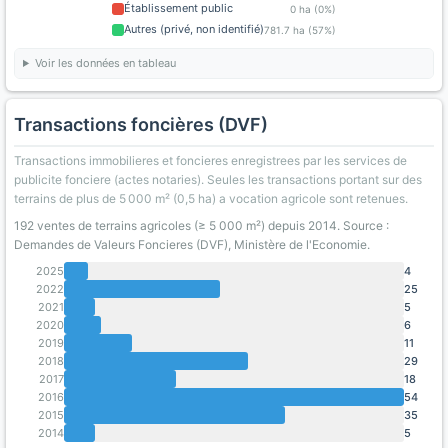
Établissement public
0 ha (0%)
Autres (privé, non identifié)
781.7 ha (57%)
Voir les données en tableau
Transactions foncières (DVF)
Transactions immobilieres et foncieres enregistrees par les services de
publicite fonciere (actes notaries). Seules les transactions portant sur des
terrains de plus de 5 000 m² (0,5 ha) a vocation agricole sont retenues.
192 ventes de terrains agricoles (≥ 5 000 m²) depuis 2014. Source :
Demandes de Valeurs Foncieres (DVF), Ministère de l'Economie.
2025
4
2022
25
2021
5
2020
6
2019
11
2018
29
2017
18
2016
54
2015
35
2014
5