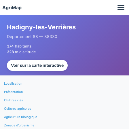
Panneau de gestion des cookies
AgriMap
Hadigny-les-Verrières
Département 88 — 88330
374
habitants
328
m d'altitude
Voir sur la carte interactive
Localisation
Présentation
Chiffres clés
Cultures agricoles
Agriculture biologique
Zonage d'urbanisme