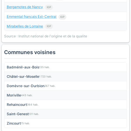
Bergamotes de Nancy
IGP
Emmental français Est-Central
IGP
Mirabelles de Lorraine
IGP
Source : Institut national de l'origine et de la qualite
Communes voisines
Badménil-aux-Bois
135 hab.
Châtel-sur-Moselle
1 723 hab.
Domèvre-sur-Durbion
267 hab.
Moriville
443 hab.
Rehaincourt
364 hab.
Saint-Genest
131 hab.
Zincourt
75 hab.