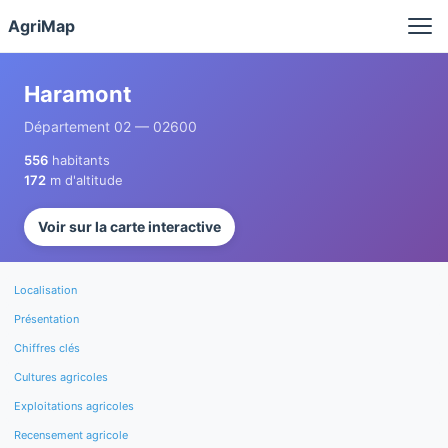
Panneau de gestion des cookies
AgriMap
Haramont
Département 02 — 02600
556
habitants
172
m d'altitude
Voir sur la carte interactive
Localisation
Présentation
Chiffres clés
Cultures agricoles
Exploitations agricoles
Recensement agricole