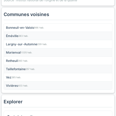
Source : Institut national de l'origine et de la qualite
Communes voisines
Bonneuil-en-Valois
986 hab.
Éméville
283 hab.
Largny-sur-Automne
239 hab.
Morienval
1 035 hab.
Retheuil
360 hab.
Taillefontaine
257 hab.
Vez
285 hab.
Vivières
403 hab.
Explorer