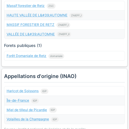
Massif forestier de Retz
ZSC
HAUTE VALLÉE DE L&#39;AUTOMNE
ZNIEFF_I
MASSIF FORESTIER DE RETZ
ZNIEFF_I
VALLÉE DE L&#39;AUTOMNE
ZNIEFF_II
Forets publiques (1)
Forêt Domaniale de Retz
domaniale
Appellations d'origine (INAO)
Haricot de Soissons
IGP
Île-de-France
IGP
Miel de tilleul de Picardie
IGP
Volailles de la Champagne
IGP