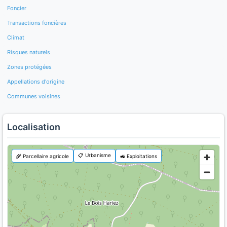
Foncier
Transactions foncières
Climat
Risques naturels
Zones protégées
Appellations d'origine
Communes voisines
Localisation
📋 Urbanisme
🌾 Parcellaire agricole
🚜 Exploitations