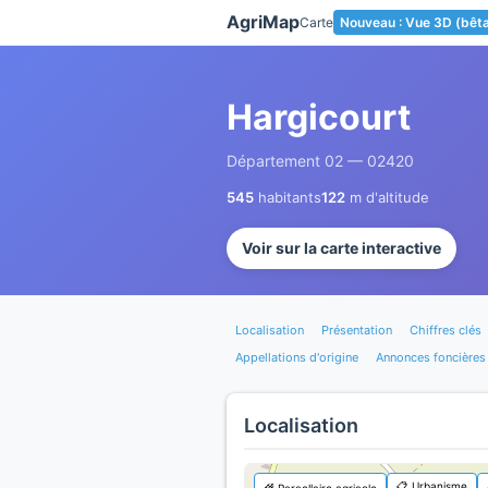
Panneau de gestion des cookies
AgriMap
Carte
Nouveau : Vue 3D (bêt
Hargicourt
Département 02 — 02420
545
habitants
122
m d'altitude
Voir sur la carte interactive
Localisation
Présentation
Chiffres clés
Appellations d'origine
Annonces foncières
Localisation
📋 Urbanisme
🌾 Parcellaire agricole