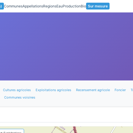
a)
Communes
Appellations
Regions
Eau
Production
Bio
Sur mesure
Cultures agricoles
Exploitations agricoles
Recensement agricole
Foncier
T
Communes voisines
🚜 Exploitations