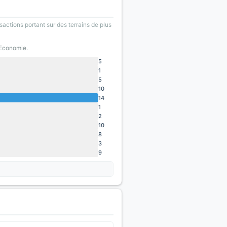
sactions portant sur des terrains de plus
'Economie.
5
1
5
10
14
1
2
10
8
3
9