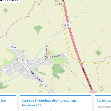
3 ha)
Carte de l'historique des transactions
Carte des 
foncières (68)
Sieges d'e