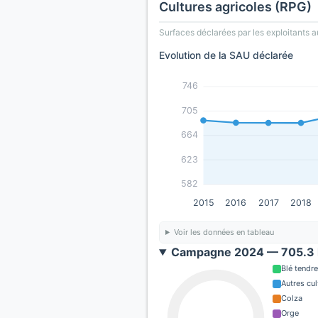
Cultures agricoles (RPG)
Surfaces déclarées par les exploitants a
Evolution de la SAU déclarée
746
705
664
623
582
2015
2016
2017
2018
Voir les données en tableau
Campagne 2024 — 705.3 
Blé tendre
Autres cul
Colza
Orge