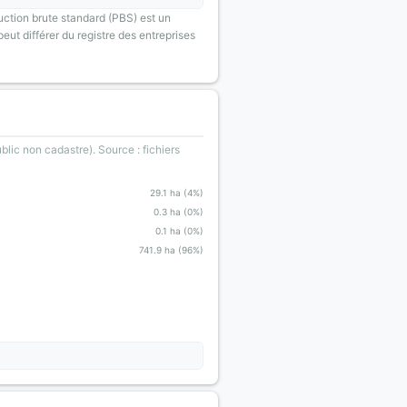
uction brute standard (PBS) est un
eut différer du registre des entreprises
blic non cadastre). Source : fichiers
29.1 ha (4%)
0.3 ha (0%)
0.1 ha (0%)
741.9 ha (96%)