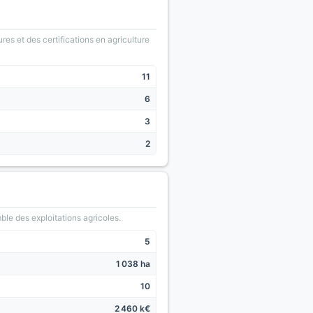
ures et des certifications en agriculture
11
6
3
2
le des exploitations agricoles.
5
1 038 ha
10
2 460 k€