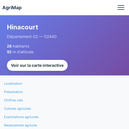
Panneau de gestion des cookies
AgriMap
Hinacourt
Département 02 — 02440
28
habitants
92
m d'altitude
Voir sur la carte interactive
Localisation
Présentation
Chiffres clés
Cultures agricoles
Exploitations agricoles
Recensement agricole