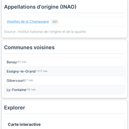
Appellations d'origine (INAO)
Volailles de la Champagne
IGP
Source : Institut national de l'origine et de la qualite
Communes voisines
Benay
191 hab.
Essigny-le-Grand
1 072 hab.
Gibercourt
37 hab.
Ly-Fontaine
118 hab.
Explorer
Carte interactive