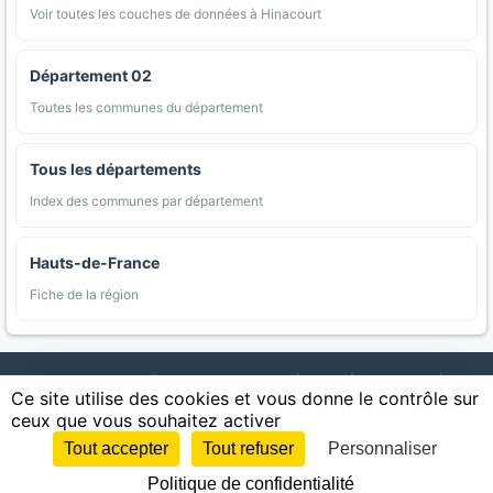
Voir toutes les couches de données à Hinacourt
Département 02
Toutes les communes du département
Tous les départements
Index des communes par département
Hauts-de-France
Fiche de la région
AgriMap — Données agricoles ouvertes
|
Carte
|
Communes
|
Ce site utilise des cookies et vous donne le contrôle sur
Appellations
|
Regions
|
Cultures
|
Zones protégées
|
Forets
|
ceux que vous souhaitez activer
Littoral
|
Espaces naturels
|
Statistiques
|
Contact
|
Mentions légales
|
Confidentialite
|
CGU
|
CGV
|
Cookies
Tout accepter
Tout refuser
Personnaliser
Sources : IGN, INSEE, Météo-France, SAFER, INRAE, BRGM, INAO, Ministère de
Politique de confidentialité
l'Agriculture