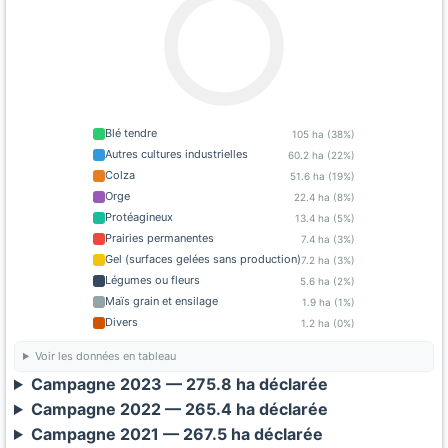
Blé tendre
105 ha (38%)
Autres cultures industrielles
60.2 ha (22%)
Colza
51.6 ha (19%)
Orge
22.4 ha (8%)
Protéagineux
13.4 ha (5%)
Prairies permanentes
7.4 ha (3%)
Gel (surfaces gelées sans production)
7.2 ha (3%)
Légumes ou fleurs
5.6 ha (2%)
Maïs grain et ensilage
1.9 ha (1%)
Divers
1.2 ha (0%)
Voir les données en tableau
Campagne 2023 — 275.8 ha déclarée
Campagne 2022 — 265.4 ha déclarée
Campagne 2021 — 267.5 ha déclarée