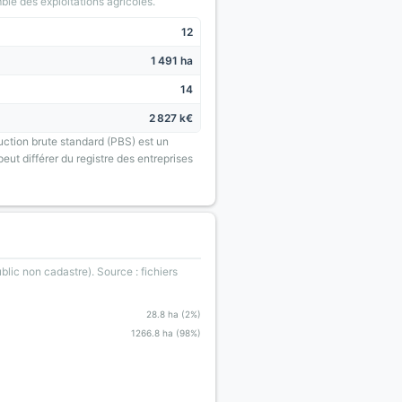
le des exploitations agricoles.
12
1 491 ha
14
2 827 k€
uction brute standard (PBS) est un
eut différer du registre des entreprises
blic non cadastre). Source : fichiers
28.8 ha (2%)
1266.8 ha (98%)