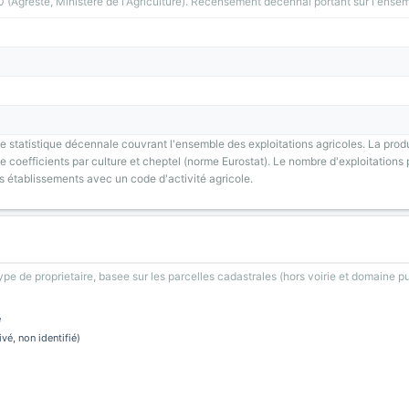
greste, Ministere de l'Agriculture). Recensement decennal portant sur l'ensemb
 statistique décennale couvrant l'ensemble des exploitations agricoles. La prod
 coefficients par culture et cheptel (norme Eurostat). Le nombre d'exploitations p
s établissements avec un code d'activité agricole.
type de proprietaire, basee sur les parcelles cadastrales (hors voirie et domaine pu
e
ivé, non identifié)