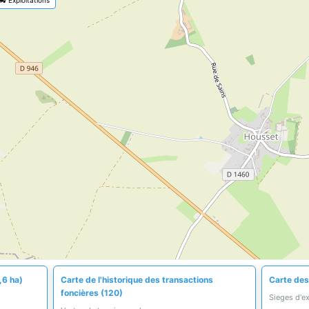
,6 ha)
Carte de l'historique des transactions
Carte des 
foncières (120)
Sieges d'e