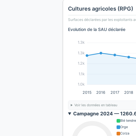
Cultures agricoles (RPG)
Surfaces déclarées par les exploitants a
Evolution de la SAU déclarée
1.3k
1.3k
1.2k
1.1k
1.0k
2015
2016
2017
2018
Voir les données en tableau
Campagne 2024 — 1260.6
Blé tendre
Orge
Colza