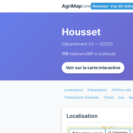
Panneau de gestion des cookies
AgriMap
Carte
Nouveau : Vue 3D (bêt
Housset
Département 02 — 02250
170
habitants
117
m d'altitude
Voir sur la carte interactive
Localisation
Présentation
Chiffres clés
Transactions foncières
Climat
Eau
Ap
Localisation
📋 Urbanisme
🌾 Parcellaire agricole