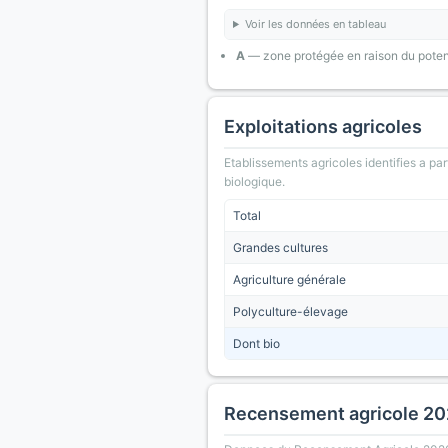
Voir les données en tableau
A
— zone protégée en raison du poten
Exploitations agricoles
Etablissements agricoles identifies a part
biologique.
Total
Grandes cultures
Agriculture générale
Polyculture-élevage
Dont bio
Recensement agricole 2