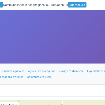
a)
Communes
Appellations
Regions
Eau
Production
Bio
Sur mesure
Cultures agricoles
Agriculture biologique
Zonage d'urbanisme
Exploitations 
pellations d'origine
Communes voisines
🚜 Exploitations