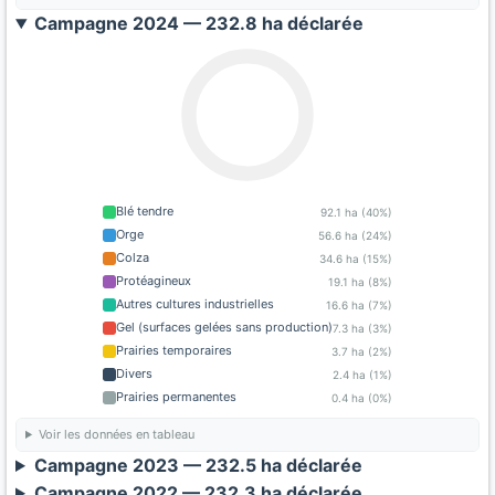
Campagne 2024 — 232.8 ha déclarée
Blé tendre
92.1 ha (40%)
Orge
56.6 ha (24%)
Colza
34.6 ha (15%)
Protéagineux
19.1 ha (8%)
Autres cultures industrielles
16.6 ha (7%)
Gel (surfaces gelées sans production)
7.3 ha (3%)
Prairies temporaires
3.7 ha (2%)
Divers
2.4 ha (1%)
Prairies permanentes
0.4 ha (0%)
Voir les données en tableau
Campagne 2023 — 232.5 ha déclarée
Campagne 2022 — 232.3 ha déclarée