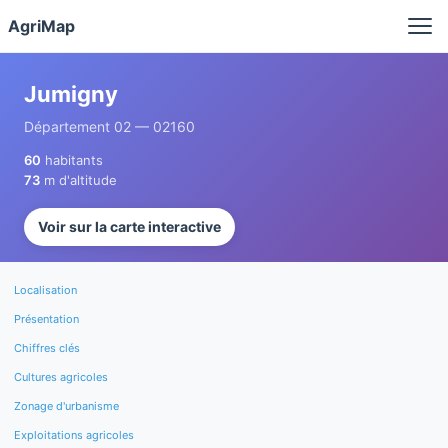
Panneau de gestion des cookies
AgriMap
Jumigny
Département 02 — 02160
60
habitants
73
m d'altitude
Voir sur la carte interactive
Localisation
Présentation
Chiffres clés
Cultures agricoles
Zonage d'urbanisme
Exploitations agricoles