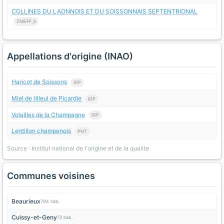
COLLINES DU LAONNOIS ET DU SOISSONNAIS SEPTENTRIONAL
ZNIEFF_II
Appellations d'origine (INAO)
Haricot de Soissons
IGP
Miel de tilleul de Picardie
IGP
Volailles de la Champagne
IGP
Lentillon champenois
PNT
Source : Institut national de l'origine et de la qualite
Communes voisines
Beaurieux
794 hab.
Cuissy-et-Geny
72 hab.