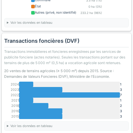
Commune
3.5 ha (1%)
État
0 ha (0%)
Autres (privé, non identifié)
233.2 ha (96%)
Voir les données en tableau
Transactions foncières (DVF)
Transactions immobilieres et foncieres enregistrees par les services de
publicite fonciere (actes notaries). Seules les transactions portant sur des
terrains de plus de 5 000 m² (0,5 ha) a vocation agricole sont retenues.
20 ventes de terrains agricoles (≥ 5 000 m²) depuis 2015. Source :
Demandes de Valeurs Foncieres (DVF), Ministère de l'Economie.
2024
1
2023
3
2022
7
2021
1
2018
2
2016
3
2015
3
Voir les données en tableau