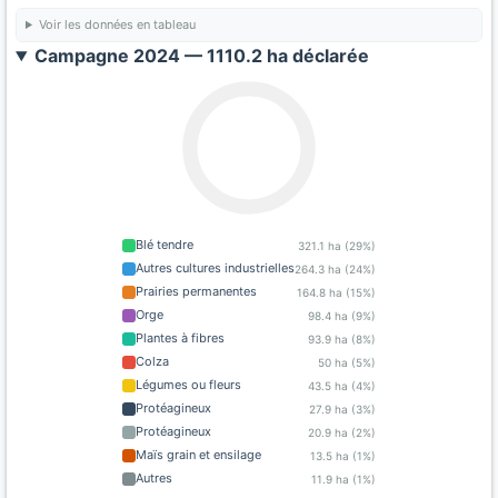
Voir les données en tableau
Campagne 2024 — 1110.2 ha déclarée
Blé tendre
321.1 ha (29%)
Autres cultures industrielles
264.3 ha (24%)
Prairies permanentes
164.8 ha (15%)
Orge
98.4 ha (9%)
Plantes à fibres
93.9 ha (8%)
Colza
50 ha (5%)
Légumes ou fleurs
43.5 ha (4%)
Protéagineux
27.9 ha (3%)
Protéagineux
20.9 ha (2%)
Maïs grain et ensilage
13.5 ha (1%)
Autres
11.9 ha (1%)