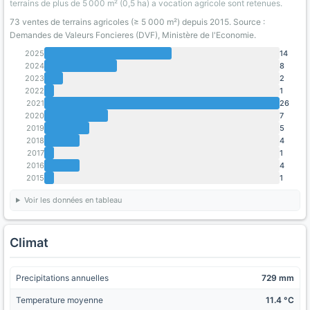
terrains de plus de 5 000 m² (0,5 ha) a vocation agricole sont retenues.
73 ventes de terrains agricoles (≥ 5 000 m²) depuis 2015. Source :
Demandes de Valeurs Foncieres (DVF), Ministère de l'Economie.
2025
14
2024
8
2023
2
2022
1
2021
26
2020
7
2019
5
2018
4
2017
1
2016
4
2015
1
Voir les données en tableau
Climat
Precipitations annuelles
729 mm
Temperature moyenne
11.4 °C