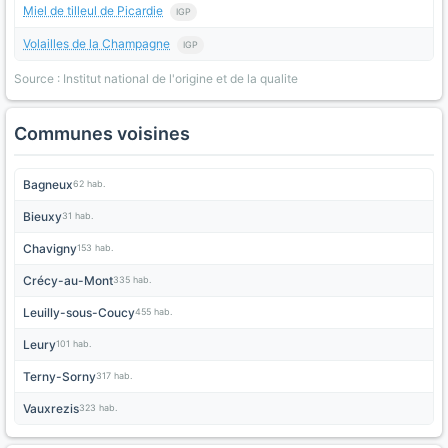
Miel de tilleul de Picardie
IGP
Volailles de la Champagne
IGP
Source : Institut national de l'origine et de la qualite
Communes voisines
Bagneux
62 hab.
Bieuxy
31 hab.
Chavigny
153 hab.
Crécy-au-Mont
335 hab.
Leuilly-sous-Coucy
455 hab.
Leury
101 hab.
Terny-Sorny
317 hab.
Vauxrezis
323 hab.