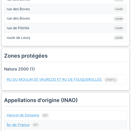
rue des Boves
cavite
rue des Boves
cavite
rue de Pétrille
cavite
route de Leury
cavite
Zones protégées
Natura 2000 (1)
RU DU MOULIN DE VAUREZIS ET RU DE FOUQUEROLLES
ZNIEFF_I
Appellations d'origine (INAO)
Haricot de Soissons
IGP
Île-de-France
IGP