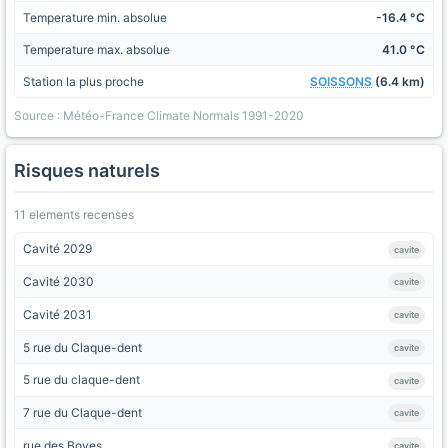
Temperature min. absolue
-16.4 °C
Temperature max. absolue
41.0 °C
Station la plus proche
SOISSONS
(6.4 km)
Source : Météo-France Climate Normals 1991-2020
Risques naturels
11 elements recenses
Cavité 2029
cavite
Cavité 2030
cavite
Cavité 2031
cavite
5 rue du Claque-dent
cavite
5 rue du claque-dent
cavite
7 rue du Claque-dent
cavite
rue des Boves
cavite