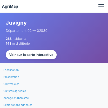
Panneau de gestion des cookies
AgriMap
Juvigny
Département 02 — 02880
288
habitants
143
m d'altitude
Voir sur la carte interactive
Localisation
Présentation
Chiffres clés
Cultures agricoles
Zonage d'urbanisme
Exploitations agricoles