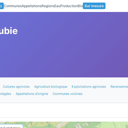
a)
Communes
Appellations
Regions
Eau
Production
Bio
Sur mesure
ubie
Cultures agricoles
Agriculture biologique
Exploitations agricoles
Recensemen
otégées
Appellations d'origine
Communes voisines
🚜 Exploitations