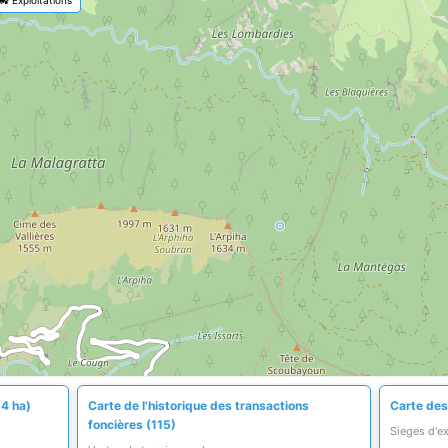
,4 ha)
Carte de l'historique des transactions
Carte des
foncières (115)
Sieges d'e