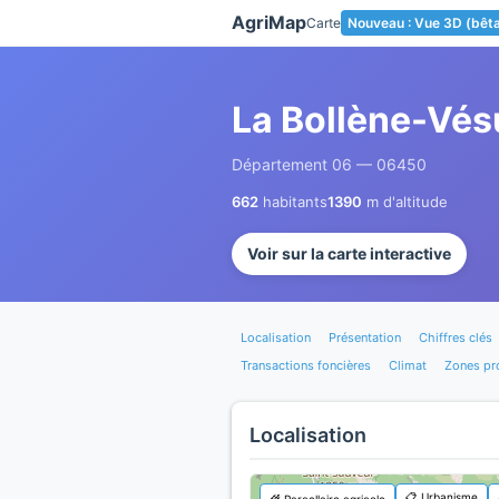
Panneau de gestion des cookies
AgriMap
Carte
Nouveau : Vue 3D (bêt
La Bollène-Vés
Département 06 — 06450
662
habitants
1390
m d'altitude
Voir sur la carte interactive
Localisation
Présentation
Chiffres clés
Transactions foncières
Climat
Zones pr
Localisation
📋 Urbanisme
🌾 Parcellaire agricole