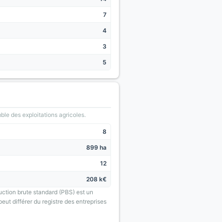
7
4
3
5
le des exploitations agricoles.
8
899 ha
12
208 k€
uction brute standard (PBS) est un
eut différer du registre des entreprises