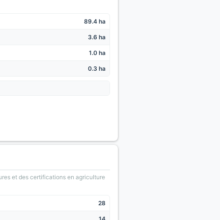
89.4 ha
3.6 ha
1.0 ha
0.3 ha
ures et des certifications en agriculture
28
14