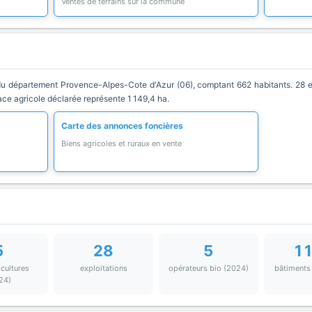
Ventes de terrains sur la commune
 département Provence-Alpes-Cote d'Azur (06), comptant 662 habitants. 28 exp
face agricole déclarée représente 1 149,4 ha.
Carte des annonces foncières
Biens agricoles et ruraux en vente
5
28
5
1 
 cultures
exploitations
opérateurs bio (2024)
bâtiments
24)