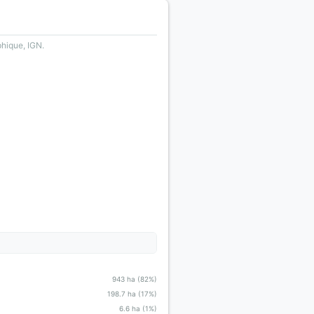
phique, IGN.
943 ha (82%)
198.7 ha (17%)
6.6 ha (1%)