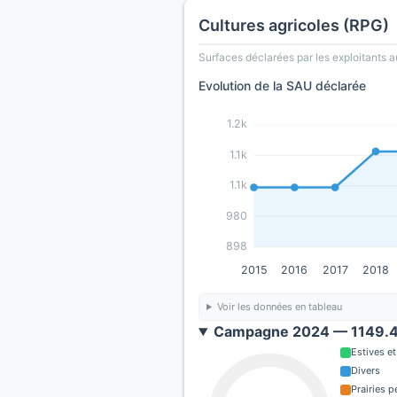
Cultures agricoles (RPG)
Surfaces déclarées par les exploitants a
Evolution de la SAU déclarée
1.2k
1.1k
1.1k
980
898
2015
2016
2017
2018
Voir les données en tableau
Campagne 2024 — 1149.4 
Estives et
Divers
Prairies 