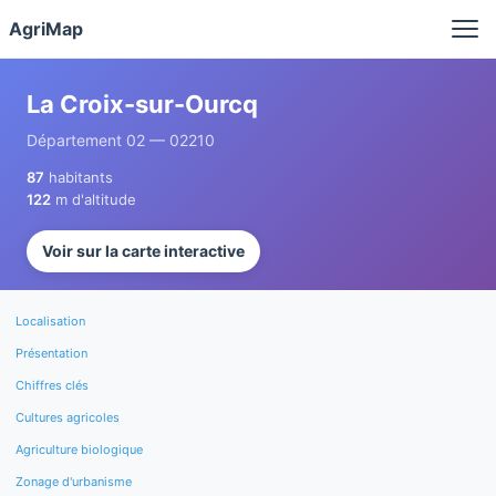
Panneau de gestion des cookies
AgriMap
La Croix-sur-Ourcq
Département 02 — 02210
87
habitants
122
m d'altitude
Voir sur la carte interactive
Localisation
Présentation
Chiffres clés
Cultures agricoles
Agriculture biologique
Zonage d'urbanisme