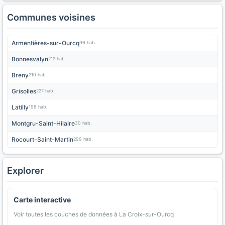
Communes voisines
Armentières-sur-Ourcq
96 hab.
Bonnesvalyn
212 hab.
Breny
210 hab.
Grisolles
227 hab.
Latilly
198 hab.
Montgru-Saint-Hilaire
30 hab.
Rocourt-Saint-Martin
299 hab.
Explorer
Carte interactive
Voir toutes les couches de données à La Croix-sur-Ourcq