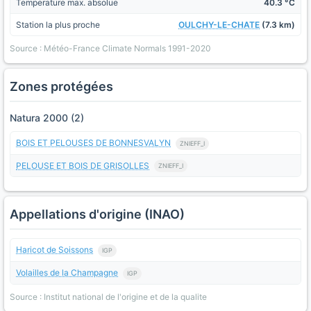
Temperature max. absolue
40.3 °C
Station la plus proche
OULCHY-LE-CHATE
(7.3 km)
Source : Météo-France Climate Normals 1991-2020
Zones protégées
Natura 2000 (2)
BOIS ET PELOUSES DE BONNESVALYN
ZNIEFF_I
PELOUSE ET BOIS DE GRISOLLES
ZNIEFF_I
Appellations d'origine (INAO)
Haricot de Soissons
IGP
Volailles de la Champagne
IGP
Source : Institut national de l'origine et de la qualite