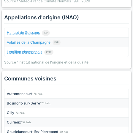
Source : Météo-France Climate Normals 1991-2020
Appellations d'origine (INAO)
Haricot de Soissons
IGP
Volailles de la Champagne
IGP
Lentillon champenois
PNT
Source : Institut national de l'origine et de la qualite
Communes voisines
Autremencourt
176 hab.
Bosmont-sur-Serre
170 hab.
Cilly
173 hab.
Cuirieux
152 hab.
Goudelancourt-lès-Pierrepont
140 hab.