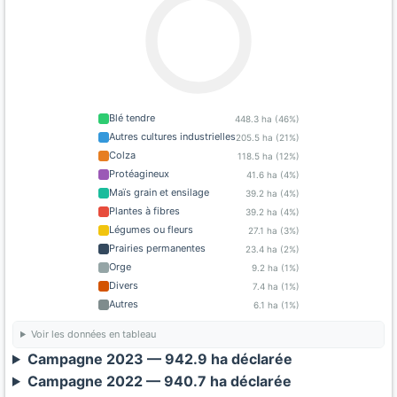
Blé tendre
448.3 ha (46%)
Autres cultures industrielles
205.5 ha (21%)
Colza
118.5 ha (12%)
Protéagineux
41.6 ha (4%)
Maïs grain et ensilage
39.2 ha (4%)
Plantes à fibres
39.2 ha (4%)
Légumes ou fleurs
27.1 ha (3%)
Prairies permanentes
23.4 ha (2%)
Orge
9.2 ha (1%)
Divers
7.4 ha (1%)
Autres
6.1 ha (1%)
Voir les données en tableau
Campagne 2023 — 942.9 ha déclarée
Campagne 2022 — 940.7 ha déclarée