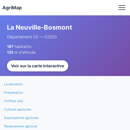
Panneau de gestion des cookies
AgriMap
La Neuville-Bosmont
Département 02 — 02250
187
habitants
135
m d'altitude
Voir sur la carte interactive
Localisation
Présentation
Chiffres clés
Cultures agricoles
Exploitations agricoles
Recensement agricole