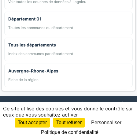
Voir toutes les couches de données à Lagnieu
Département 01
Toutes les communes du département
Tous les départements
Index des communes par département
Auvergne-Rhone-Alpes
Fiche de la région
AgriMap — Données agricoles ouvertes
|
Carte
|
Communes
|
Ce site utilise des cookies et vous donne le contrôle sur
Appellations
|
Regions
|
Cultures
|
Zones protégées
|
Forets
|
ceux que vous souhaitez activer
Littoral
|
Espaces naturels
|
Statistiques
|
Contact
|
Mentions légales
|
Confidentialite
|
CGU
|
CGV
|
Cookies
Tout accepter
Tout refuser
Personnaliser
Sources : IGN, INSEE, Météo-France, SAFER, INRAE, BRGM, INAO, Ministère de
Politique de confidentialité
l'Agriculture