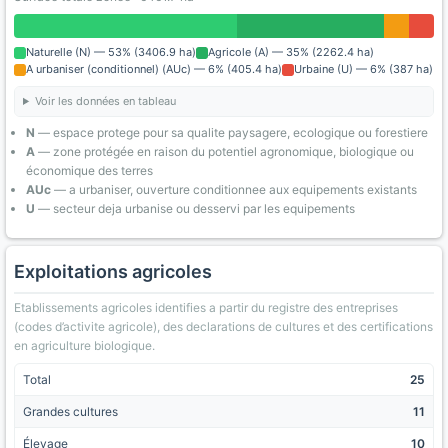
Naturelle (N) — 53% (3406.9 ha)
Agricole (A) — 35% (2262.4 ha)
A urbaniser (conditionnel) (AUc) — 6% (405.4 ha)
Urbaine (U) — 6% (387 ha)
Voir les données en tableau
N
— espace protege pour sa qualite paysagere, ecologique ou forestiere
A
— zone protégée en raison du potentiel agronomique, biologique ou
économique des terres
AUc
— a urbaniser, ouverture conditionnee aux equipements existants
U
— secteur deja urbanise ou desservi par les equipements
Exploitations agricoles
Etablissements agricoles identifies a partir du registre des entreprises
(codes d’activite agricole), des declarations de cultures et des certifications
en agriculture biologique.
Total
25
Grandes cultures
11
Élevage
10