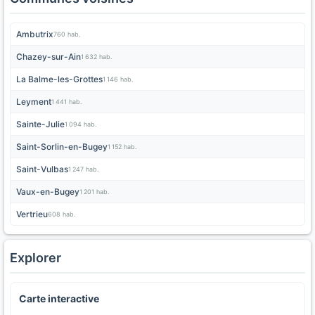
Ambutrix
760 hab.
Chazey-sur-Ain
1 632 hab.
La Balme-les-Grottes
1 146 hab.
Leyment
1 441 hab.
Sainte-Julie
1 094 hab.
Saint-Sorlin-en-Bugey
1 152 hab.
Saint-Vulbas
1 247 hab.
Vaux-en-Bugey
1 201 hab.
Vertrieu
608 hab.
Explorer
Carte interactive