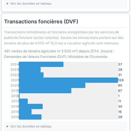
Voir les données en tableau
Transactions foncières (DVF)
Transactions immobilieres et foncieres enregistrees par les services de
publicite fonciere (actes notaries). Seules les transactions portant sur des
terrains de plus de 5 000 m² (0,5 ha) a vocation agricole sont retenues.
481 ventes de terrains agricoles (≥ 5 000 m²) depuis 2014. Source :
Demandes de Valeurs Foncieres (DVF), Ministère de l'Economie.
2024
57
2023
28
2022
31
2021
126
2020
85
2019
67
2018
1
2017
11
2016
30
2015
16
2014
29
Voir les données en tableau