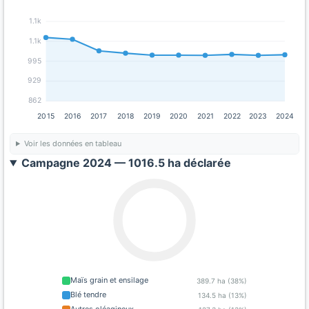
1.1k
1.1k
995
929
862
2015
2016
2017
2018
2019
2020
2021
2022
2023
2024
Voir les données en tableau
Campagne 2024 — 1016.5 ha déclarée
Maïs grain et ensilage
389.7 ha (38%)
Blé tendre
134.5 ha (13%)