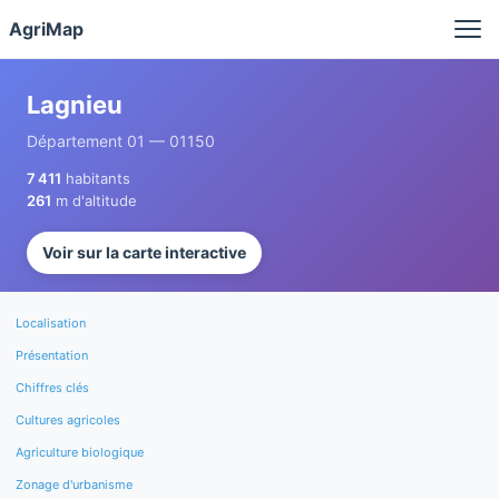
Panneau de gestion des cookies
AgriMap
Lagnieu
Département 01 — 01150
7 411
habitants
261
m d'altitude
Voir sur la carte interactive
Localisation
Présentation
Chiffres clés
Cultures agricoles
Agriculture biologique
Zonage d'urbanisme