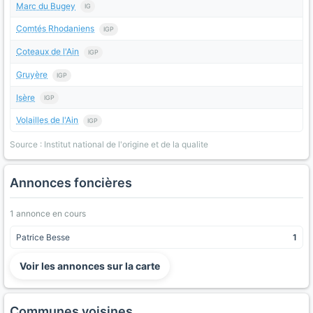
Marc du Bugey
IG
Comtés Rhodaniens
IGP
Coteaux de l'Ain
IGP
Gruyère
IGP
Isère
IGP
Volailles de l'Ain
IGP
Source : Institut national de l'origine et de la qualite
Annonces foncières
1 annonce en cours
Patrice Besse
1
Voir les annonces sur la carte
Communes voisines