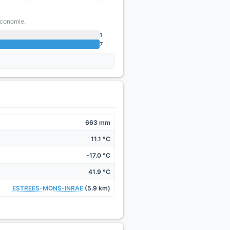
Economie.
1
7
663 mm
11.1 °C
-17.0 °C
41.9 °C
ESTREES-MONS-INRAE
(5.9 km)