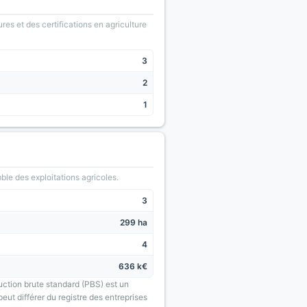
ures et des certifications en agriculture
3
2
1
le des exploitations agricoles.
3
299 ha
4
636 k€
uction brute standard (PBS) est un
eut différer du registre des entreprises