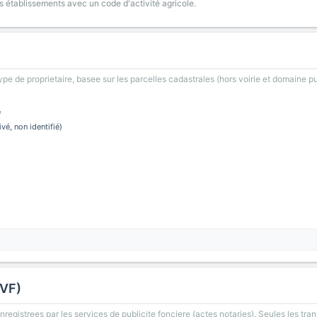
s établissements avec un code d'activité agricole.
type de proprietaire, basee sur les parcelles cadastrales (hors voirie et domaine pu
e
ivé, non identifié)
DVF)
registrees par les services de publicite fonciere (actes notaries). Seules les tran