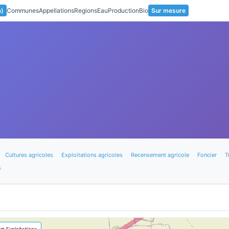
a)
Communes
Appellations
Regions
Eau
Production
Bio
Sur mesure
Cultures agricoles
Exploitations agricoles
Recensement agricole
Foncier
T
s
🚜 Exploitations