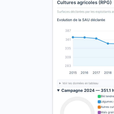
Cultures agricoles (RPG)
Surfaces déclarées par les exploitants a
Evolution de la SAU déclarée
387
361
335
309
283
2015
2016
2017
2018
Voir les données en tableau
Campagne 2024 — 351.1 h
Blé tendre
Légumes o
Autres cul
Maïs grain