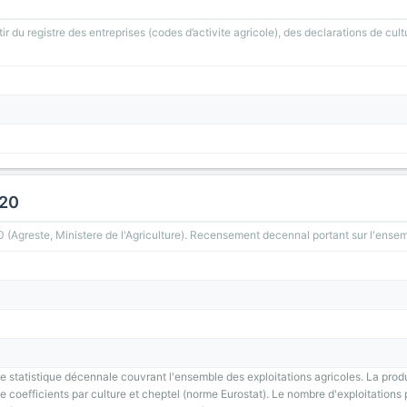
ir du registre des entreprises (codes d’activite agricole), des declarations de cult
020
greste, Ministere de l'Agriculture). Recensement decennal portant sur l'ensemb
 statistique décennale couvrant l'ensemble des exploitations agricoles. La prod
 coefficients par culture et cheptel (norme Eurostat). Le nombre d'exploitations p