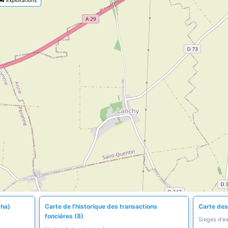
 ha)
Carte de l'historique des transactions
Carte des 
foncières (8)
Sieges d'e