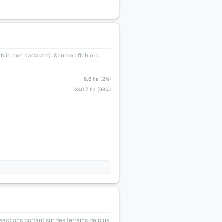
blic non cadastre). Source : fichiers
6.6 ha (2%)
340.7 ha (98%)
sactions portant sur des terrains de plus