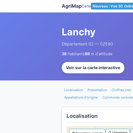
Panneau de gestion des cookies
AgriMap
Carte
Nouveau : Vue 3D (bêt
Lanchy
Département 02 — 02590
38
habitants
89
m d'altitude
Voir sur la carte interactive
Localisation
Présentation
Chiffres clés
Appellations d'origine
Communes voisine
Localisation
📋 Urbanisme
🌾 Parcellaire agricole