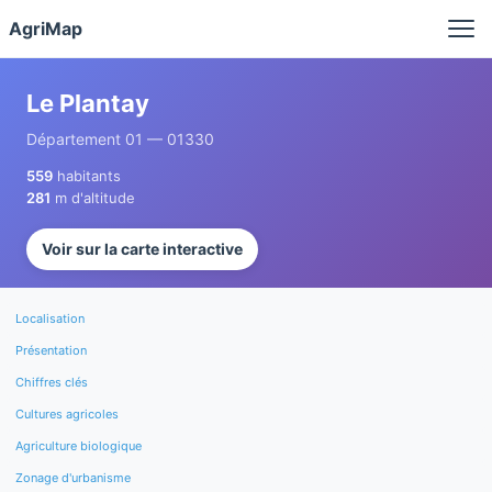
Panneau de gestion des cookies
AgriMap
Le Plantay
Département 01 — 01330
559
habitants
281
m d'altitude
Voir sur la carte interactive
Localisation
Présentation
Chiffres clés
Cultures agricoles
Agriculture biologique
Zonage d'urbanisme