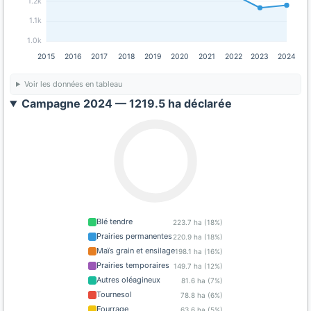
1.2k
1.1k
1.0k
2015
2016
2017
2018
2019
2020
2021
2022
2023
2024
Voir les données en tableau
Campagne 2024 — 1219.5 ha déclarée
Blé tendre
223.7 ha (18%)
Prairies permanentes
220.9 ha (18%)
Maïs grain et ensilage
198.1 ha (16%)
Prairies temporaires
149.7 ha (12%)
Autres oléagineux
81.6 ha (7%)
Tournesol
78.8 ha (6%)
Fourrage
63.6 ha (5%)