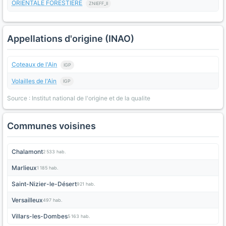
ORIENTALE FORESTIERE
ZNIEFF_II
Appellations d'origine (INAO)
Coteaux de l'Ain
IGP
Volailles de l'Ain
IGP
Source : Institut national de l'origine et de la qualite
Communes voisines
Chalamont
2 533 hab.
Marlieux
1 185 hab.
Saint-Nizier-le-Désert
921 hab.
Versailleux
497 hab.
Villars-les-Dombes
5 163 hab.