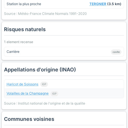
Station la plus proche
TERGNIER
(3.5 km)
Source : Météo-France Climate Normals 1991-2020
Risques naturels
1 element recense
Carrière
cavite
Appellations d'origine (INAO)
Haricot de Soissons
IGP
Volailles de la Champagne
IGP
Source : Institut national de l'origine et de la qualite
Communes voisines