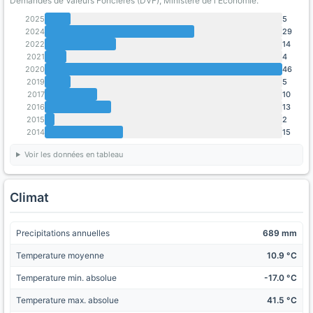
Demandes de Valeurs Foncieres (DVF), Ministère de l'Economie.
2025
5
2024
29
2022
14
2021
4
2020
46
2019
5
2017
10
2016
13
2015
2
2014
15
Voir les données en tableau
Climat
Precipitations annuelles
689 mm
Temperature moyenne
10.9 °C
Temperature min. absolue
-17.0 °C
Temperature max. absolue
41.5 °C