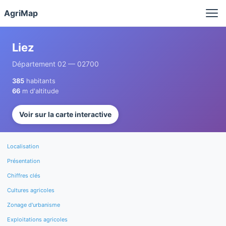
Panneau de gestion des cookies
AgriMap
Liez
Département 02 — 02700
385
habitants
66
m d'altitude
Voir sur la carte interactive
Localisation
Présentation
Chiffres clés
Cultures agricoles
Zonage d'urbanisme
Exploitations agricoles