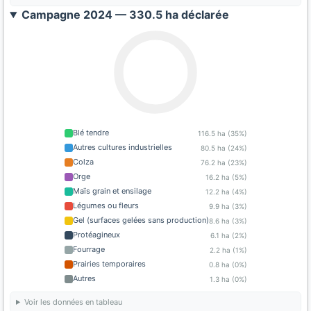
Campagne 2024 — 330.5 ha déclarée
Blé tendre
116.5 ha (35%)
Autres cultures industrielles
80.5 ha (24%)
Colza
76.2 ha (23%)
Orge
16.2 ha (5%)
Maïs grain et ensilage
12.2 ha (4%)
Légumes ou fleurs
9.9 ha (3%)
Gel (surfaces gelées sans production)
8.6 ha (3%)
Protéagineux
6.1 ha (2%)
Fourrage
2.2 ha (1%)
Prairies temporaires
0.8 ha (0%)
Autres
1.3 ha (0%)
Voir les données en tableau