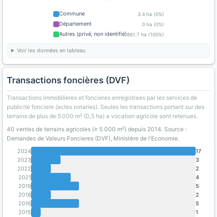
Commune
3.4 ha (0%)
Département
0 ha (0%)
Autres (privé, non identifié)
861.7 ha (100%)
Voir les données en tableau
Transactions foncières (DVF)
Transactions immobilieres et foncieres enregistrees par les services de
publicite fonciere (actes notaries). Seules les transactions portant sur des
terrains de plus de 5 000 m² (0,5 ha) a vocation agricole sont retenues.
40 ventes de terrains agricoles (≥ 5 000 m²) depuis 2014. Source :
Demandes de Valeurs Foncieres (DVF), Ministère de l'Economie.
2024
17
2023
3
2022
2
2021
4
2019
5
2018
2
2016
5
2015
1