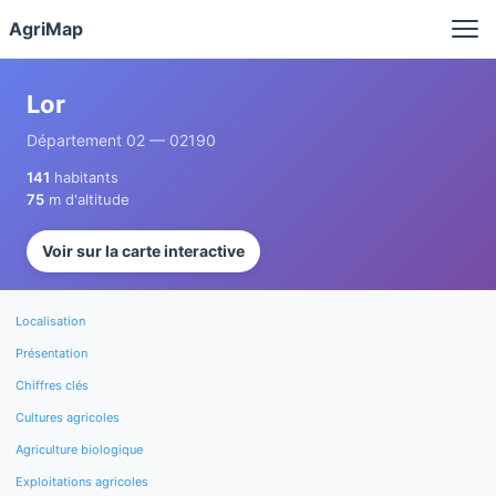
Panneau de gestion des cookies
AgriMap
Lor
Département 02 — 02190
141
habitants
75
m d'altitude
Voir sur la carte interactive
Localisation
Présentation
Chiffres clés
Cultures agricoles
Agriculture biologique
Exploitations agricoles