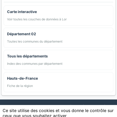
Carte interactive
Voir toutes les couches de données à Lor
Département 02
Toutes les communes du département
Tous les départements
Index des communes par département
Hauts-de-France
Fiche de la région
AgriMap — Données agricoles ouvertes
|
Carte
|
Communes
|
Ce site utilise des cookies et vous donne le contrôle sur
Appellations
|
Regions
|
Cultures
|
Zones protégées
|
Forets
|
ceux que vous souhaitez activer
Littoral
|
Espaces naturels
|
Statistiques
|
Contact
|
Mentions légales