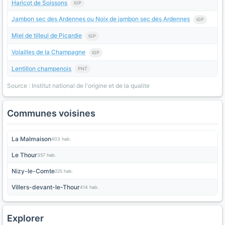
Haricot de Soissons
IGP
Jambon sec des Ardennes ou Noix de jambon sec des Ardennes
IGP
Miel de tilleul de Picardie
IGP
Volailles de la Champagne
IGP
Lentillon champenois
PNT
Source : Institut national de l'origine et de la qualite
Communes voisines
La Malmaison
403 hab.
Le Thour
357 hab.
Nizy-le-Comte
225 hab.
Villers-devant-le-Thour
414 hab.
Explorer