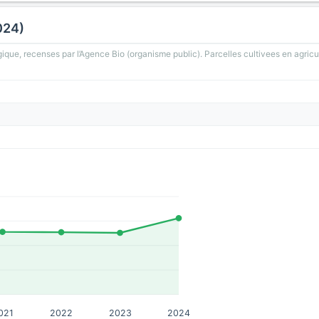
024)
gique, recenses par l’Agence Bio (organisme public). Parcelles cultivees en agricu
021
2022
2023
2024