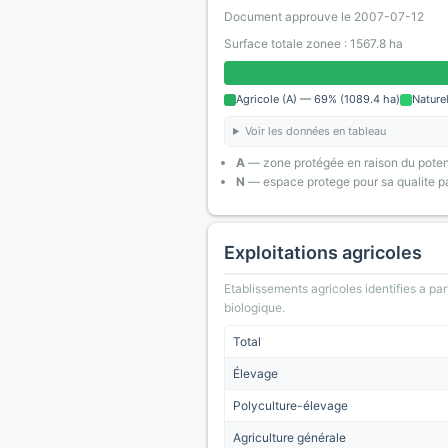
Document approuve le 2007-07-12
Surface totale zonee : 1567.8 ha
Agricole (A) — 69% (1089.4 ha)
Nature
Voir les données en tableau
A
— zone protégée en raison du poten
N
— espace protege pour sa qualite pa
Exploitations agricoles
Etablissements agricoles identifies a part
biologique.
Total
Élevage
Polyculture-élevage
Agriculture générale