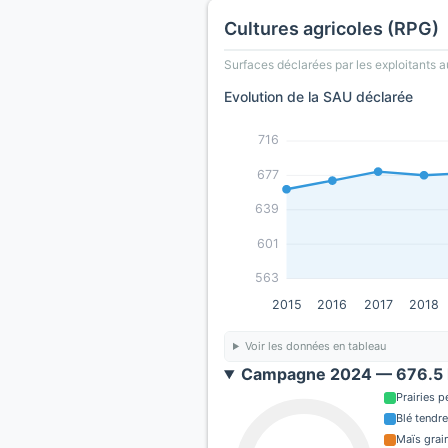
Cultures agricoles (RPG)
Surfaces déclarées par les exploitants a
Evolution de la SAU déclarée
716
677
639
601
563
2015
2016
2017
2018
Voir les données en tableau
Campagne 2024 — 676.5 
Prairies 
Blé tendre
Maïs grain