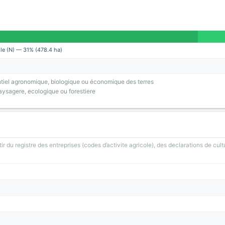
lle (N) — 31% (478.4 ha)
tiel agronomique, biologique ou économique des terres
ysagere, ecologique ou forestiere
ir du registre des entreprises (codes d’activite agricole), des declarations de cult