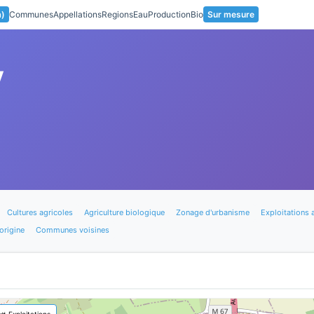
a)
Communes
Appellations
Regions
Eau
Production
Bio
Sur mesure
y
Cultures agricoles
Agriculture biologique
Zonage d'urbanisme
Exploitations 
origine
Communes voisines
🚜 Exploitations