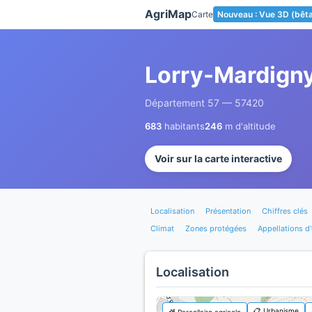
Panneau de gestion des cookies
AgriMap
Carte
Nouveau : Vue 3D (bêt
Lorry-Mardign
Département 57 — 57420
683
habitants
246
m d'altitude
Voir sur la carte interactive
Localisation
Présentation
Chiffres clés
Climat
Zones protégées
Appellations d'
Localisation
📋 Urbanisme
🌾 Parcellaire agricole