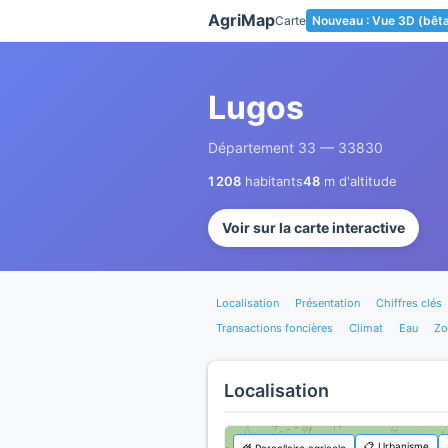
Panneau de gestion des cookies
AgriMap
Carte
Nouveau : Vue 3D (bêt
Lugos
Département 33 — 33830
1 208
habitants
48
m d'altitude
Voir sur la carte interactive
Localisation
Présentation
Chiffres clés
Transactions foncières
Climat
Eau
Zo
Localisation
📋 Urbanisme
🌾 Parcellaire agricole