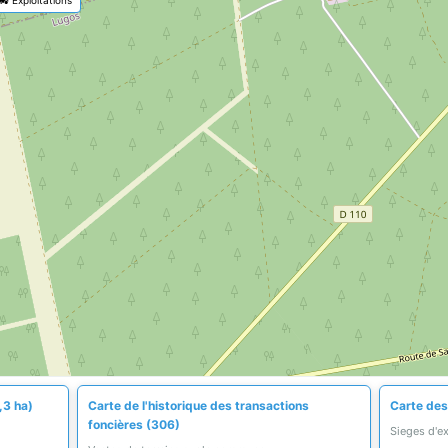
,3 ha)
Carte de l'historique des transactions
Carte des
foncières (306)
Sieges d'e