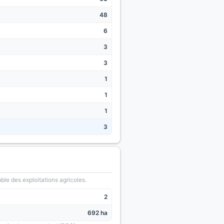
48
6
3
3
1
1
1
3
le des exploitations agricoles.
2
692 ha