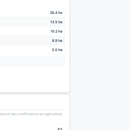
26.4 ha
13.5 ha
10.2 ha
8.9 ha
5.0 ha
ures et des certifications en agriculture
63