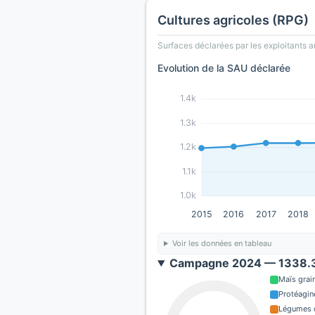
Cultures agricoles (RPG)
Surfaces déclarées par les exploitants a
Evolution de la SAU déclarée
1.4k
1.3k
1.2k
1.1k
1.0k
2015
2016
2017
2018
Voir les données en tableau
Campagne 2024 — 1338.3
Maïs grain
Protéagin
Légumes o