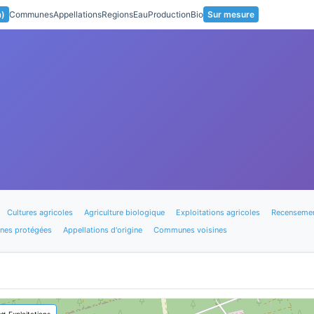
a)
Communes
Appellations
Regions
Eau
Production
Bio
Sur mesure
Cultures agricoles
Agriculture biologique
Exploitations agricoles
Recensemen
nes protégées
Appellations d'origine
Communes voisines
🚜 Exploitations