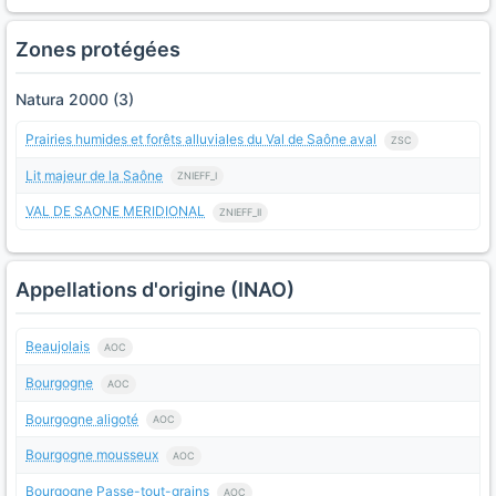
Zones protégées
Natura 2000 (3)
Prairies humides et forêts alluviales du Val de Saône aval
ZSC
Lit majeur de la Saône
ZNIEFF_I
VAL DE SAONE MERIDIONAL
ZNIEFF_II
Appellations d'origine (INAO)
Beaujolais
AOC
Bourgogne
AOC
Bourgogne aligoté
AOC
Bourgogne mousseux
AOC
Bourgogne Passe-tout-grains
AOC