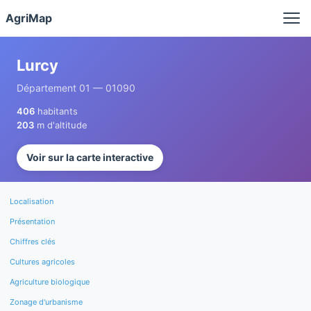
Panneau de gestion des cookies
AgriMap
Lurcy
Département 01 — 01090
406
habitants
203
m d'altitude
Voir sur la carte interactive
Localisation
Présentation
Chiffres clés
Cultures agricoles
Agriculture biologique
Zonage d'urbanisme