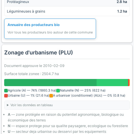
Protéagineux
2.8 ha
Légumineuses à grains
1.2 ha
Annuaire des producteurs bio
Voir tous les producteurs bio autour de cette commune
Zonage d'urbanisme (PLU)
Document approuve le 2010-02-09
Surface totale zonee : 2504.7 ha
Agricole (A) — 74% (1860.3 ha)
Naturelle (N) — 25% (622 ha)
Urbaine (U) — 1% (21.6 ha)
A urbaniser (conditionnel) (AUc) — 0% (0.8 ha)
Voir les données en tableau
A
— zone protégée en raison du potentiel agronomique, biologique ou
économique des terres
N
— espace protege pour sa qualite paysagere, ecologique ou forestiere
U
— secteur deja urbanise ou desservi par les equipements