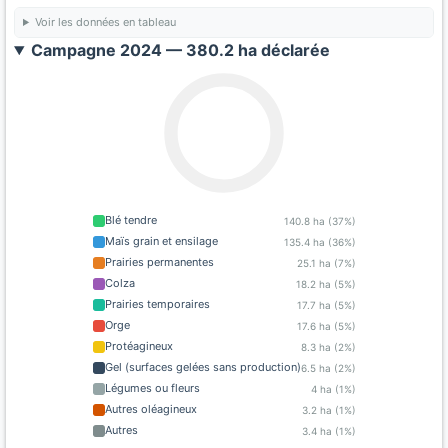
Voir les données en tableau
Campagne 2024 — 380.2 ha déclarée
Blé tendre
140.8 ha (37%)
Maïs grain et ensilage
135.4 ha (36%)
Prairies permanentes
25.1 ha (7%)
Colza
18.2 ha (5%)
Prairies temporaires
17.7 ha (5%)
Orge
17.6 ha (5%)
Protéagineux
8.3 ha (2%)
Gel (surfaces gelées sans production)
6.5 ha (2%)
Légumes ou fleurs
4 ha (1%)
Autres oléagineux
3.2 ha (1%)
Autres
3.4 ha (1%)