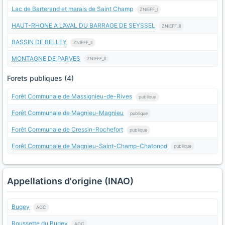
Lac de Barterand et marais de Saint Champ
ZNIEFF_I
HAUT-RHONE A L’AVAL DU BARRAGE DE SEYSSEL
ZNIEFF_II
BASSIN DE BELLEY
ZNIEFF_II
MONTAGNE DE PARVES
ZNIEFF_II
Forets publiques (4)
Forêt Communale de Massignieu-de-Rives
publique
Forêt Communale de Magnieu-Magnieu
publique
Forêt Communale de Cressin-Rochefort
publique
Forêt Communale de Magnieu-Saint-Champ-Chatonod
publique
Appellations d'origine (INAO)
Bugey
AOC
Roussette du Bugey
AOC