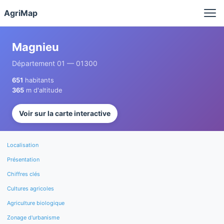
Panneau de gestion des cookies
AgriMap
Magnieu
Département 01 — 01300
651
habitants
365
m d'altitude
Voir sur la carte interactive
Localisation
Présentation
Chiffres clés
Cultures agricoles
Agriculture biologique
Zonage d'urbanisme