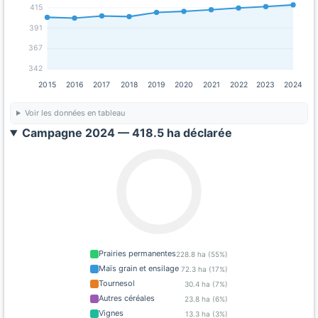
415
391
367
342
2015
2016
2017
2018
2019
2020
2021
2022
2023
2024
Voir les données en tableau
Campagne 2024 — 418.5 ha déclarée
Prairies permanentes
228.8 ha (55%)
Maïs grain et ensilage
72.3 ha (17%)
Tournesol
30.4 ha (7%)
Autres céréales
23.8 ha (6%)
Vignes
13.3 ha (3%)