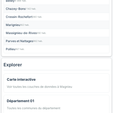
Belley
9 388 hab.
Chazey-Bons
1 142 hab.
Cressin-Rochefort
380 hab.
Marignieu
162 hab.
Massignieu-de-Rives
650 hab.
Parves et Nattages
962 hab.
Pollieu
167 hab.
Explorer
Carte interactive
Voir toutes les couches de données à Magnieu
Département 01
Toutes les communes du département