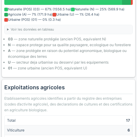
Naturelle (POS) (03) — 67% (1556.5 ha)
Naturelle (N) — 25% (569.9 ha)
Agricole (A) — 7% (171.9 ha)
Urbaine (U) — 1% (26.4 ha)
Urbaine (POS) (01) — 0% (0.3 ha)
Voir les données en tableau
03
— zone naturelle protégée (ancien POS, equivalent N)
N
— espace protege pour sa qualite paysagere, ecologique ou forestiere
A
— zone protégée en raison du potentiel agronomique, biologique ou
économique des terres
U
— secteur deja urbanise ou desservi par les equipements
01
— zone urbaine (ancien POS, equivalent U)
Exploitations agricoles
Etablissements agricoles identifies a partir du registre des entreprises
(codes d’activite agricole), des declarations de cultures et des certifications
en agriculture biologique.
Total
17
Viticulture
6