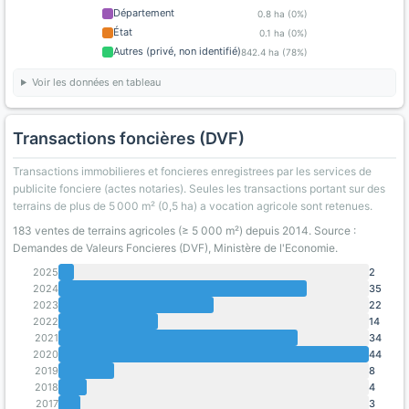
Département
0.8 ha (0%)
État
0.1 ha (0%)
Autres (privé, non identifié)
842.4 ha (78%)
Voir les données en tableau
Transactions foncières (DVF)
Transactions immobilieres et foncieres enregistrees par les services de
publicite fonciere (actes notaries). Seules les transactions portant sur des
terrains de plus de 5 000 m² (0,5 ha) a vocation agricole sont retenues.
183 ventes de terrains agricoles (≥ 5 000 m²) depuis 2014. Source :
Demandes de Valeurs Foncieres (DVF), Ministère de l'Economie.
2025
2
2024
35
2023
22
2022
14
2021
34
2020
44
2019
8
2018
4
2017
3