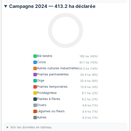
Campagne 2024 — 413.2 ha déclarée
Blé tendre
185 ha (45%)
Colza
61.1 ha (15%)
Autres cultures industrielles
59.3 ha (14%)
Prairies permanentes
34.4 ha (8%)
Orge
25.4 ha (6%)
Prairies temporaires
15.8 ha (4%)
Protéagineux
9.7 ha (2%)
Plantes à fibres
9.2 ha (2%)
Divers
4.6 ha (1%)
Légumes ou fleurs
4.4 ha (1%)
Autres
4.3 ha (1%)
Voir les données en tableau