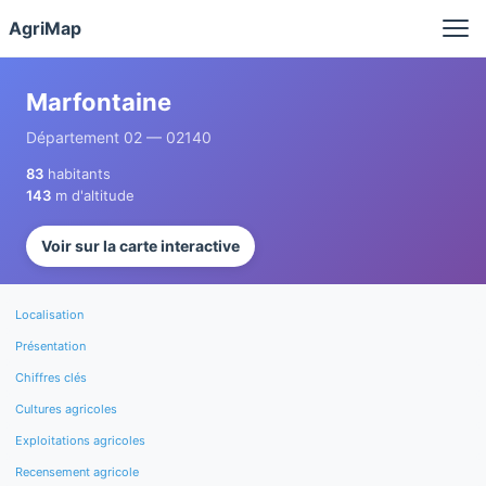
Panneau de gestion des cookies
AgriMap
Marfontaine
Département 02 — 02140
83
habitants
143
m d'altitude
Voir sur la carte interactive
Localisation
Présentation
Chiffres clés
Cultures agricoles
Exploitations agricoles
Recensement agricole