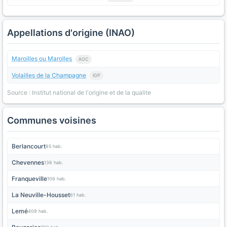
Appellations d'origine (INAO)
Maroilles ou Marolles
AOC
Volailles de la Champagne
IGP
Source : Institut national de l'origine et de la qualite
Communes voisines
Berlancourt
85 hab.
Chevennes
136 hab.
Franqueville
106 hab.
La Neuville-Housset
61 hab.
Lemé
409 hab.