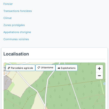
Foncier
Transactions foncières
Climat
Zones protégées
Appellations d'origine
Communes voisines
Localisation
📋 Urbanisme
🌾 Parcellaire agricole
🚜 Exploitations