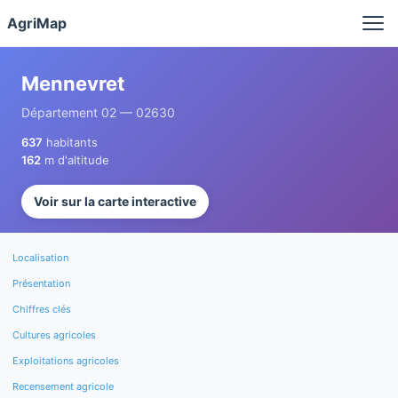
Panneau de gestion des cookies
AgriMap
Mennevret
Département 02 — 02630
637
habitants
162
m d'altitude
Voir sur la carte interactive
Localisation
Présentation
Chiffres clés
Cultures agricoles
Exploitations agricoles
Recensement agricole