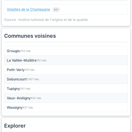
Volailles de la Champagne
IGP
Source : Institut national de l'origine et de la qualite
Communes voisines
Grougis
304 hab.
La Vallée-Mulâtre
152 hab.
Petit-Verly
155 hab.
Seboncourt
1 087 hab.
Tupigny
341 hab.
Vaux-Andigny
924 hab.
Wassigny
927 hab.
Explorer