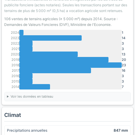
publicite fonciere (actes notaries). Seules les transactions portant sur des
terrains de plus de 5 000 m² (0,5 ha) a vocation agricole sont retenues.
106 ventes de terrains agricoles (≥ 5 000 m²) depuis 2014. Source :
Demandes de Valeurs Foncieres (DVF), Ministère de l'Economie.
2024
1
2023
14
2022
3
2021
3
2020
13
2019
20
2018
23
2017
16
2016
3
2015
3
2014
7
Voir les données en tableau
Climat
Precipitations annuelles
847 mm