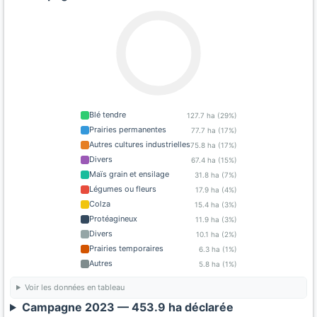
Blé tendre
127.7 ha (29%)
Prairies permanentes
77.7 ha (17%)
Autres cultures industrielles
75.8 ha (17%)
Divers
67.4 ha (15%)
Maïs grain et ensilage
31.8 ha (7%)
Légumes ou fleurs
17.9 ha (4%)
Colza
15.4 ha (3%)
Protéagineux
11.9 ha (3%)
Divers
10.1 ha (2%)
Prairies temporaires
6.3 ha (1%)
Autres
5.8 ha (1%)
Voir les données en tableau
Campagne 2023 — 453.9 ha déclarée