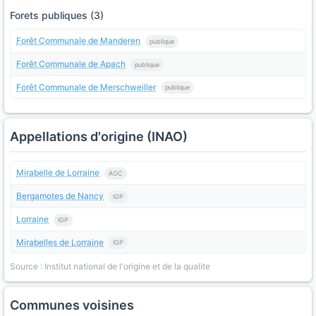
Forets publiques (3)
Forêt Communale de Manderen
publique
Forêt Communale de Apach
publique
Forêt Communale de Merschweiller
publique
Appellations d'origine (INAO)
Mirabelle de Lorraine
AOC
Bergamotes de Nancy
IGP
Lorraine
IGP
Mirabelles de Lorraine
IGP
Source : Institut national de l'origine et de la qualite
Communes voisines