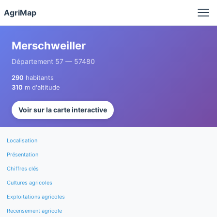
Panneau de gestion des cookies
AgriMap
Merschweiller
Département 57 — 57480
290
habitants
310
m d'altitude
Voir sur la carte interactive
Localisation
Présentation
Chiffres clés
Cultures agricoles
Exploitations agricoles
Recensement agricole