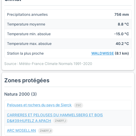
Precipitations annuelles
756 mm
Temperature moyenne
8.8 °C
Temperature min. absolue
-15.0 °C
Temperature max. absolue
40.2 °C
Station la plus proche
WALDWISSE
(8.1 km)
Source : Météo-France Climate Normals 1991-2020
Zones protégées
Natura 2000 (3)
Pelouses et rochers du pays de Sierck
ZSC
CARRIERES ET PELOUSES DU HAMMELSBERG ET BOIS
D&#39;HUFELZ A APACH
ZNIEFF_I
ARC MOSELLAN
ZNIEFF_II