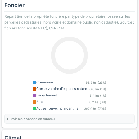
Foncier
Répartition de la propriété foncière par type de proprietaire, basee sur les
parcelles cadastrales (hors voirie et domaine public non cadastre). Source :
fichiers fonciers (MAJIC), CEREMA.
Commune
156.3 ha (28%)
Conservatoire d'espaces naturels
6.6 ha (1%)
Département
5.4 ha (1%)
État
0.2 ha (0%)
Autres (privé, non identifié)
397.9 ha (70%)
Voir les données en tableau
Climat