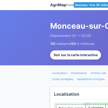
Panneau de gestion des cookies
AgriMap
Carte
Nouveau : Vue 3D (bêt
Monceau-sur-
Département 02 — 02120
132
habitants
153
m d'altitude
Voir sur la carte interactive
Localisation
Présentation
Chiffres clés
Zones protégées
Appellations d'origine
Localisation
📋 Urbanisme
🌾 Parcellaire agricole