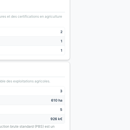
ures et des certifications en agriculture
2
1
1
le des exploitations agricoles.
3
610 ha
5
926 k€
uction brute standard (PBS) est un