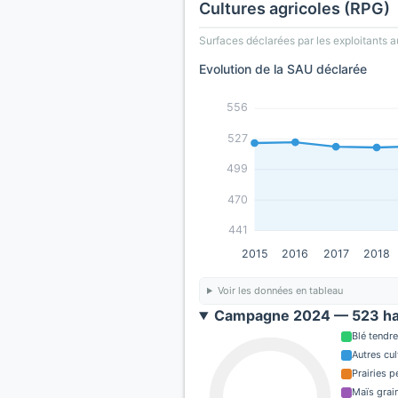
Cultures agricoles (RPG)
Surfaces déclarées par les exploitants a
Evolution de la SAU déclarée
556
527
499
470
441
2015
2016
2017
2018
Voir les données en tableau
Campagne 2024 — 523 ha
Blé tendre
Autres cul
Prairies 
Maïs grain