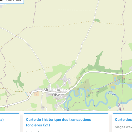
ha)
Carte de l'historique des transactions
Carte des 
foncières (21)
Sieges d'e