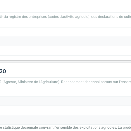
ir du registre des entreprises (codes d’activite agricole), des declarations de cult
020
greste, Ministere de l'Agriculture). Recensement decennal portant sur l'ensemb
 statistique décennale couvrant l'ensemble des exploitations agricoles. La prod