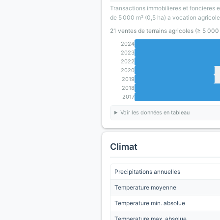
Transactions immobilieres et foncieres en
de 5 000 m² (0,5 ha) a vocation agricole
21 ventes de terrains agricoles (≥ 5 00
2024
2023
2022
2020
2019
2018
2017
Voir les données en tableau
Climat
Precipitations annuelles
Temperature moyenne
Temperature min. absolue
Temperature max. absolue