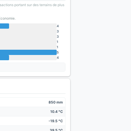
sactions portant sur des terrains de plus
'Economie.
4
3
3
1
1
5
4
850 mm
10.4 °C
-19.5 °C
39.5 °C