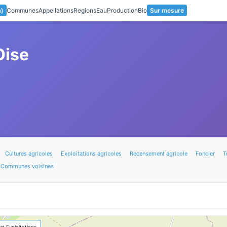
a)
Communes
Appellations
Regions
Eau
Production
Bio
Sur mesure
Oise
Cultures agricoles
Exploitations agricoles
Recensement agricole
Foncier
T
Communes voisines
🚜 Exploitations