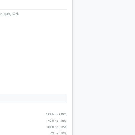
phique, IGN.
287.9 ha (35%)
149.9 ha (18%)
101.8 ha (12%)
83 ha (10%)