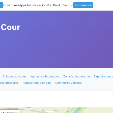
a)
Communes
Appellations
Regions
Eau
Production
Bio
Sur mesure
-Cour
Cultures agricoles
Agriculture biologique
Zonage d'urbanisme
Exploitations 
nes protégées
Appellations d'origine
Communes voisines
🚜 Exploitations