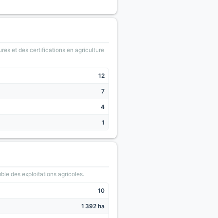
ures et des certifications en agriculture
12
7
4
1
le des exploitations agricoles.
10
1 392 ha