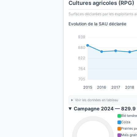
Cultures agricoles (RPG)
Surfaces déclarées par les exploitants a
Evolution de la SAU déclarée
939
880
822
764
705
2015
2016
2017
2018
Voir les données en tableau
Campagne 2024 — 829.9 
Blé tendre
Colza
Prairies 
Maïs grain