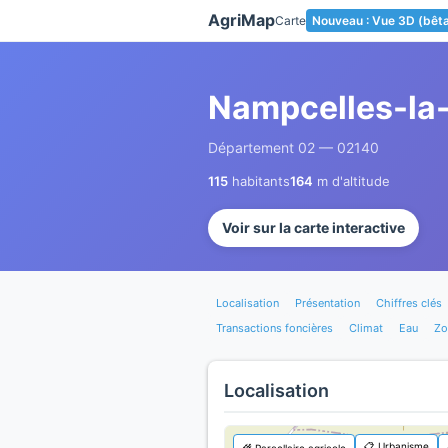
Panneau de gestion des cookies
AgriMap
Carte
Nouveau : Vue 3D (bêt
Nampcelles-la
Département 02 — 02140
115
habitants
164
m d'altitude
Voir sur la carte interactive
Localisation
Présentation
Chiffres clés
Transactions foncières
Climat
Eau
Zo
Localisation
📋 Urbanisme
🌾 Parcellaire agricole