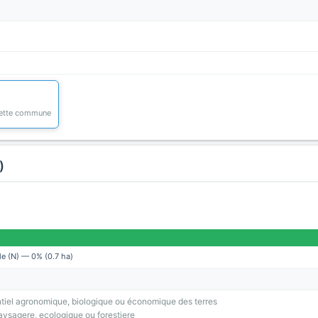
 cette commune
)
le (N) — 0% (0.7 ha)
tiel agronomique, biologique ou économique des terres
ysagere, ecologique ou forestiere