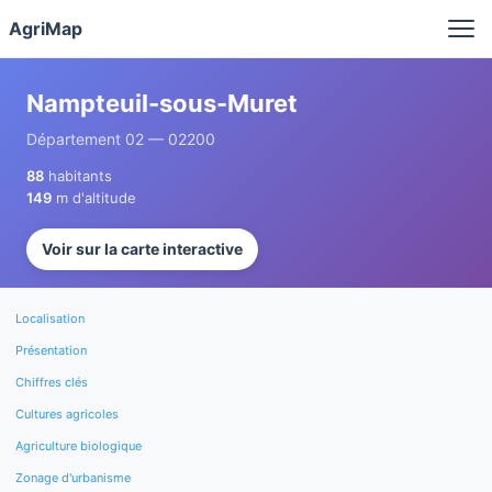
Panneau de gestion des cookies
AgriMap
Nampteuil-sous-Muret
Département 02 — 02200
88
habitants
149
m d'altitude
Voir sur la carte interactive
Localisation
Présentation
Chiffres clés
Cultures agricoles
Agriculture biologique
Zonage d'urbanisme