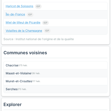
Haricot de Soissons
IGP
Île-de-France
IGP
Miel de tilleul de Picardie
IGP
Volailles de la Champagne
IGP
Source : Institut national de l'origine et de la qualite
Communes voisines
Chacrise
375 hab.
Maast-et-Violaine
126 hab.
Muret-et-Crouttes
117 hab.
Serches
273 hab.
Explorer