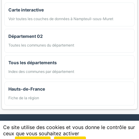
Carte interactive
Voir toutes les couches de données à Nampteuil-sous-Muret
Département 02
Toutes les communes du département
Tous les départements
Index des communes par département
Hauts-de-France
Fiche de la région
AgriMap — Données agricoles ouvertes
|
Carte
|
Communes
|
Ce site utilise des cookies et vous donne le contrôle sur
Appellations
|
Regions
|
Cultures
|
Zones protégées
|
Forets
|
ceux que vous souhaitez activer
Littoral
|
Espaces naturels
|
Statistiques
|
Contact
|
Mentions légales