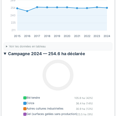
269
254
240
225
211
2015
2016
2017
2018
2019
2020
2021
2022
2023
2024
Voir les données en tableau
Campagne 2024 — 254.6 ha déclarée
Blé tendre
105.8 ha (42%)
Colza
36.4 ha (14%)
Autres cultures industrielles
30.9 ha (12%)
Gel (surfaces gelées sans production)
23.5 ha (9%)