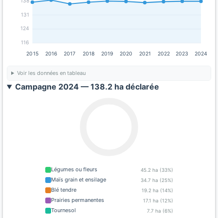
138
131
124
116
2015
2016
2017
2018
2019
2020
2021
2022
2023
2024
Voir les données en tableau
Campagne 2024 — 138.2 ha déclarée
Légumes ou fleurs
45.2 ha (33%)
Maïs grain et ensilage
34.7 ha (25%)
Blé tendre
19.2 ha (14%)
Prairies permanentes
17.1 ha (12%)
Tournesol
7.7 ha (6%)