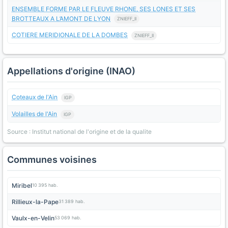
ENSEMBLE FORME PAR LE FLEUVE RHONE, SES LONES ET SES
BROTTEAUX A L’AMONT DE LYON
ZNIEFF_II
COTIERE MERIDIONALE DE LA DOMBES
ZNIEFF_II
Appellations d'origine (INAO)
Coteaux de l'Ain
IGP
Volailles de l'Ain
IGP
Source : Institut national de l'origine et de la qualite
Communes voisines
Miribel
10 395 hab.
Rillieux-la-Pape
31 389 hab.
Vaulx-en-Velin
53 069 hab.