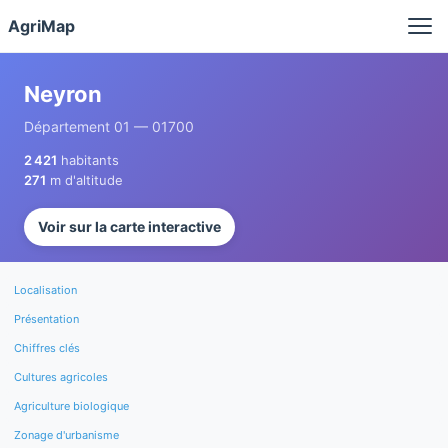
Panneau de gestion des cookies
AgriMap
Neyron
Département 01 — 01700
2 421
habitants
271
m d'altitude
Voir sur la carte interactive
Localisation
Présentation
Chiffres clés
Cultures agricoles
Agriculture biologique
Zonage d'urbanisme