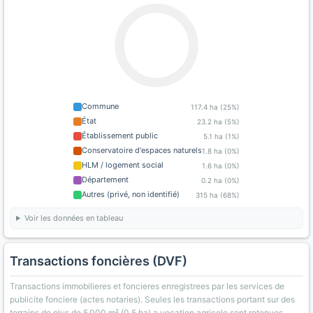
Commune
117.4 ha (25%)
État
23.2 ha (5%)
Établissement public
5.1 ha (1%)
Conservatoire d'espaces naturels
1.8 ha (0%)
HLM / logement social
1.6 ha (0%)
Département
0.2 ha (0%)
Autres (privé, non identifié)
315 ha (68%)
Voir les données en tableau
Transactions foncières (DVF)
Transactions immobilieres et foncieres enregistrees par les services de
publicite fonciere (actes notaries). Seules les transactions portant sur des
terrains de plus de 5 000 m² (0,5 ha) a vocation agricole sont retenues.