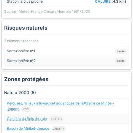
Station la plus proche
CALUIRE
(4.3 km)
Source : Météo-France Climate Normals 1991-2020
Risques naturels
2 elements recenses
Sarrazinnière n°1
cavite
Sarrazinnière n°2
cavite
Zones protégées
Natura 2000 (5)
Pelouses, milieux alluviaux et aquatiques de l&#39;île de Miribel-
Jonage
ZSC
Costière du Bois de Laie
ZNIEFF_I
Bassin de Miribel-Jonage
ZNIEFF_I