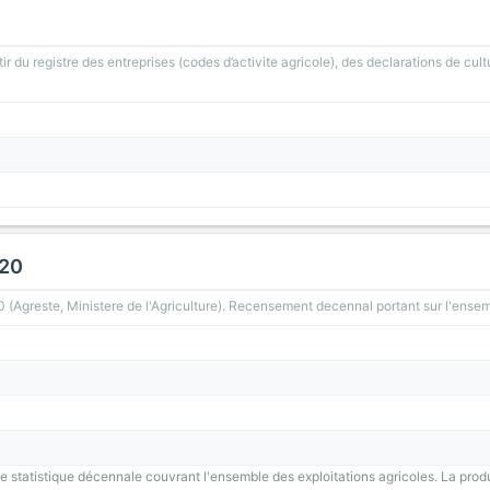
ir du registre des entreprises (codes d’activite agricole), des declarations de cult
020
greste, Ministere de l'Agriculture). Recensement decennal portant sur l'ensemb
 statistique décennale couvrant l'ensemble des exploitations agricoles. La prod