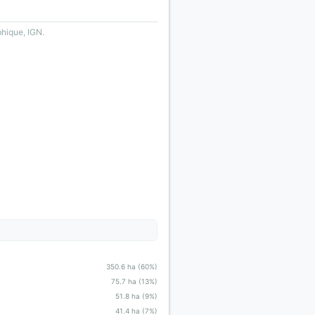
phique, IGN.
350.6 ha (60%)
75.7 ha (13%)
51.8 ha (9%)
41.4 ha (7%)