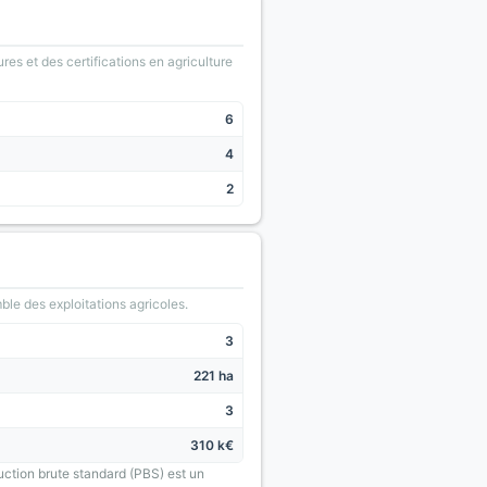
ures et des certifications en agriculture
6
4
2
le des exploitations agricoles.
3
221 ha
3
310 k€
uction brute standard (PBS) est un