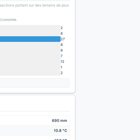
sactions portant sur des terrains de plus
'Economie.
2
6
27
8
6
7
12
1
2
690 mm
10.8 °C