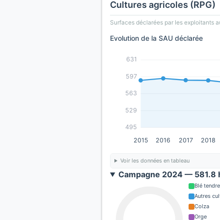
Cultures agricoles (RPG)
Surfaces déclarées par les exploitants a
Evolution de la SAU déclarée
631
597
563
529
495
2015
2016
2017
2018
Voir les données en tableau
Campagne 2024 — 581.8 h
Blé tendre
Autres cul
Colza
Orge