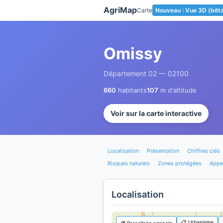
Panneau de gestion des cookies
AgriMap
Carte
Nouveau : Vue 3D (bêt
Omissy
Département 02 — 02100
660
habitants
107
m d'altitude
Voir sur la carte interactive
Localisation
Présentation
Chiffres clés
Risques naturels
Zones protégées
Appel
Localisation
📋 Urbanisme
🌾 Parcellaire agricole