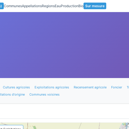
a)
Communes
Appellations
Regions
Eau
Production
Bio
Sur mesure
Cultures agricoles
Exploitations agricoles
Recensement agricole
Foncier
T
lations d'origine
Communes voisines
🚜 Exploitations