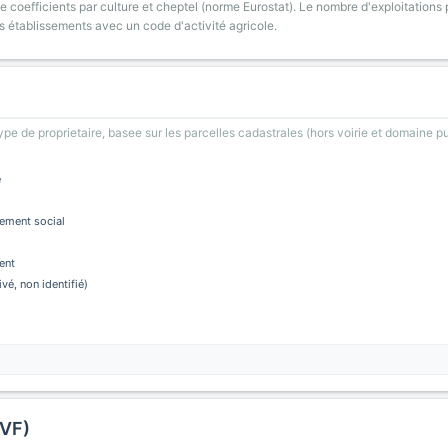
 coefficients par culture et cheptel (norme Eurostat). Le nombre d'exploitations p
s établissements avec un code d'activité agricole.
type de proprietaire, basee sur les parcelles cadastrales (hors voirie et domaine pu
e
ement social
ent
ivé, non identifié)
DVF)