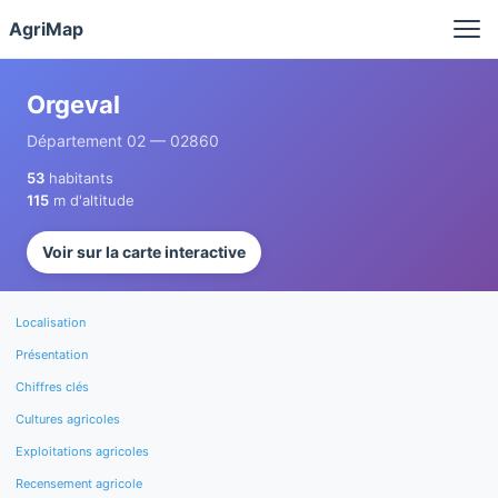
Panneau de gestion des cookies
AgriMap
Orgeval
Département 02 — 02860
53
habitants
115
m d'altitude
Voir sur la carte interactive
Localisation
Présentation
Chiffres clés
Cultures agricoles
Exploitations agricoles
Recensement agricole