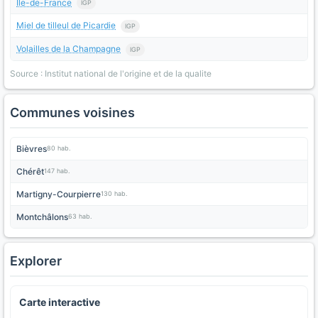
Île-de-France
IGP
Miel de tilleul de Picardie
IGP
Volailles de la Champagne
IGP
Source : Institut national de l'origine et de la qualite
Communes voisines
Bièvres
80 hab.
Chérêt
147 hab.
Martigny-Courpierre
130 hab.
Montchâlons
63 hab.
Explorer
Carte interactive