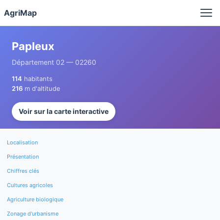
Panneau de gestion des cookies
AgriMap
Papleux
Département 02 — 02260
114
habitants
216
m d'altitude
Voir sur la carte interactive
Localisation
Présentation
Chiffres clés
Cultures agricoles
Agriculture biologique
Zonage d'urbanisme