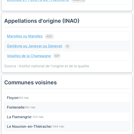
Appellations d'origine (INAO)
Maroilles ou Marolles
AOC
Genièvre ou Jenever ou Genever
IG
Volailles de la Champagne
IGP
Source : Institut national de l'origine et de la qualite
Communes voisines
Floyon
505 hab.
Fontenelle
280 hab.
La Flamengrie
1 103 hab.
Le Nouvion-en-Thiérache
2 468 hab.