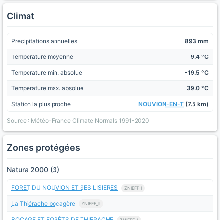
Climat
Precipitations annuelles
893 mm
Temperature moyenne
9.4 °C
Temperature min. absolue
-19.5 °C
Temperature max. absolue
39.0 °C
Station la plus proche
NOUVION-EN-T
(7.5 km)
Source : Météo-France Climate Normals 1991-2020
Zones protégées
Natura 2000 (3)
FORET DU NOUVION ET SES LISIERES
ZNIEFF_I
La Thiérache bocagère
ZNIEFF_II
BOCAGE ET FORÊTS DE THIERACHE
ZNIEFF_II