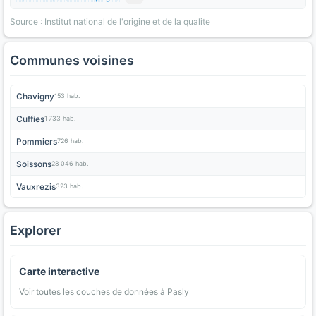
Source : Institut national de l'origine et de la qualite
Communes voisines
Chavigny
153 hab.
Cuffies
1 733 hab.
Pommiers
726 hab.
Soissons
28 046 hab.
Vauxrezis
323 hab.
Explorer
Carte interactive
Voir toutes les couches de données à Pasly