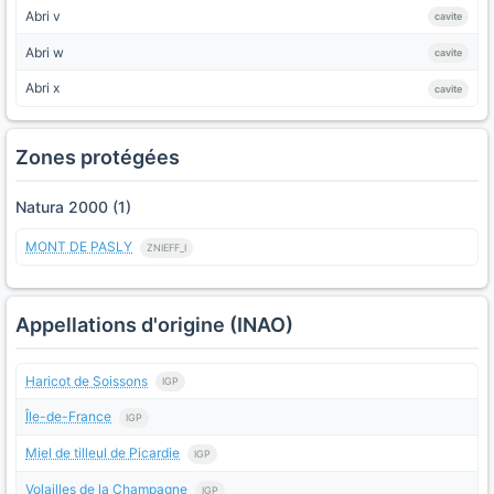
Abri v
cavite
Abri w
cavite
Abri x
cavite
Zones protégées
Natura 2000 (1)
MONT DE PASLY
ZNIEFF_I
Appellations d'origine (INAO)
Haricot de Soissons
IGP
Île-de-France
IGP
Miel de tilleul de Picardie
IGP
Volailles de la Champagne
IGP