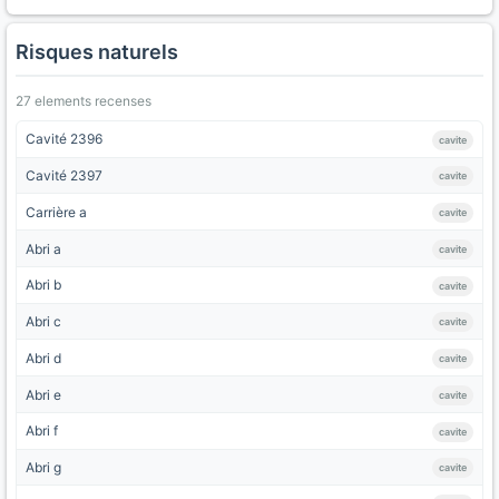
Risques naturels
27 elements recenses
Cavité 2396
cavite
Cavité 2397
cavite
Carrière a
cavite
Abri a
cavite
Abri b
cavite
Abri c
cavite
Abri d
cavite
Abri e
cavite
Abri f
cavite
Abri g
cavite