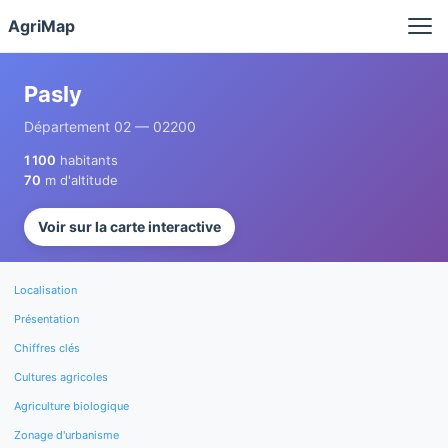
Panneau de gestion des cookies
AgriMap
Pasly
Département 02 — 02200
1 100
habitants
70
m d'altitude
Voir sur la carte interactive
Localisation
Présentation
Chiffres clés
Cultures agricoles
Agriculture biologique
Zonage d'urbanisme