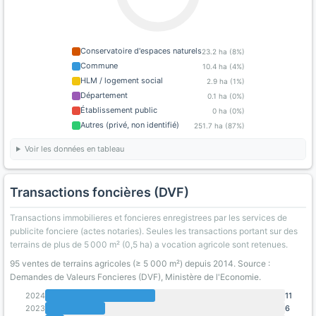
Conservatoire d'espaces naturels
23.2 ha (8%)
Commune
10.4 ha (4%)
HLM / logement social
2.9 ha (1%)
Département
0.1 ha (0%)
Établissement public
0 ha (0%)
Autres (privé, non identifié)
251.7 ha (87%)
Voir les données en tableau
Transactions foncières (DVF)
Transactions immobilieres et foncieres enregistrees par les services de
publicite fonciere (actes notaries). Seules les transactions portant sur des
terrains de plus de 5 000 m² (0,5 ha) a vocation agricole sont retenues.
95 ventes de terrains agricoles (≥ 5 000 m²) depuis 2014. Source :
Demandes de Valeurs Foncieres (DVF), Ministère de l'Economie.
2024
11
2023
6