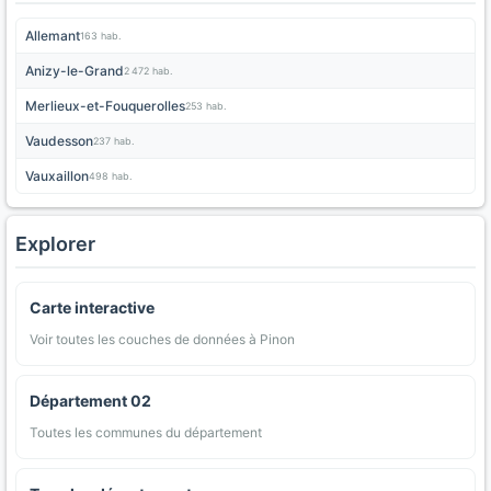
Allemant
163 hab.
Anizy-le-Grand
2 472 hab.
Merlieux-et-Fouquerolles
253 hab.
Vaudesson
237 hab.
Vauxaillon
498 hab.
Explorer
Carte interactive
Voir toutes les couches de données à Pinon
Département 02
Toutes les communes du département