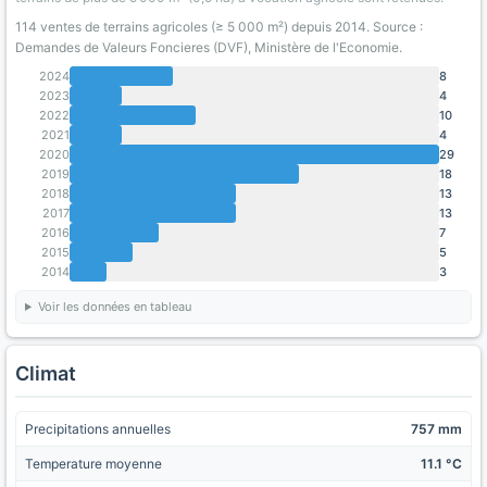
114 ventes de terrains agricoles (≥ 5 000 m²) depuis 2014. Source :
Demandes de Valeurs Foncieres (DVF), Ministère de l'Economie.
2024
8
2023
4
2022
10
2021
4
2020
29
2019
18
2018
13
2017
13
2016
7
2015
5
2014
3
Voir les données en tableau
Climat
Precipitations annuelles
757 mm
Temperature moyenne
11.1 °C