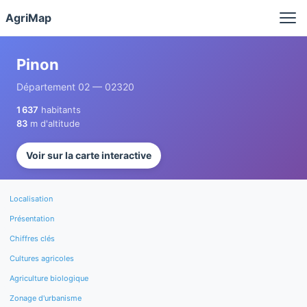
Panneau de gestion des cookies
AgriMap
Pinon
Département 02 — 02320
1 637
habitants
83
m d'altitude
Voir sur la carte interactive
Localisation
Présentation
Chiffres clés
Cultures agricoles
Agriculture biologique
Zonage d'urbanisme