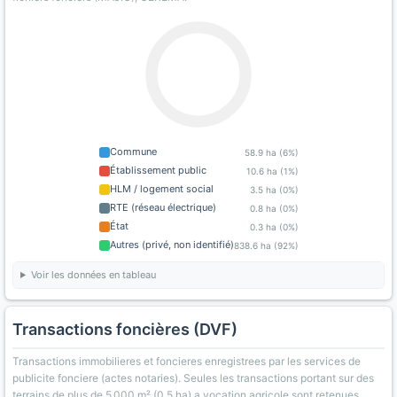
Commune
58.9 ha (6%)
Établissement public
10.6 ha (1%)
HLM / logement social
3.5 ha (0%)
RTE (réseau électrique)
0.8 ha (0%)
État
0.3 ha (0%)
Autres (privé, non identifié)
838.6 ha (92%)
Voir les données en tableau
Transactions foncières (DVF)
Transactions immobilieres et foncieres enregistrees par les services de
publicite fonciere (actes notaries). Seules les transactions portant sur des
terrains de plus de 5 000 m² (0,5 ha) a vocation agricole sont retenues.