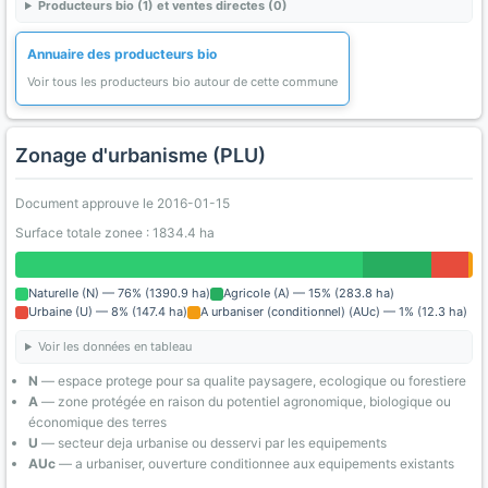
Producteurs bio (1) et ventes directes (0)
Annuaire des producteurs bio
Voir tous les producteurs bio autour de cette commune
Zonage d'urbanisme (PLU)
Document approuve le 2016-01-15
Surface totale zonee : 1834.4 ha
Naturelle (N) — 76% (1390.9 ha)
Agricole (A) — 15% (283.8 ha)
Urbaine (U) — 8% (147.4 ha)
A urbaniser (conditionnel) (AUc) — 1% (12.3 ha)
Voir les données en tableau
N
— espace protege pour sa qualite paysagere, ecologique ou forestiere
A
— zone protégée en raison du potentiel agronomique, biologique ou
économique des terres
U
— secteur deja urbanise ou desservi par les equipements
AUc
— a urbaniser, ouverture conditionnee aux equipements existants