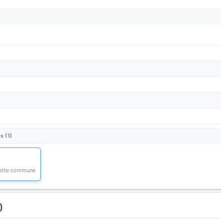
s (1)
 cette commune
)