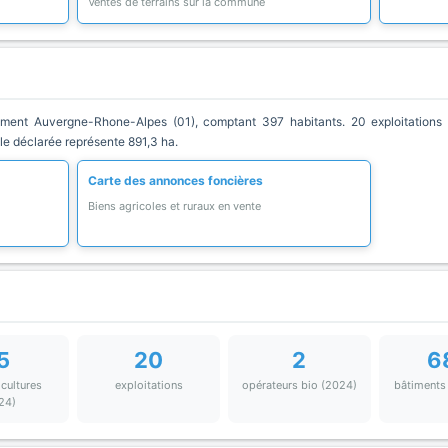
Ventes de terrains sur la commune
ent Auvergne-Rhone-Alpes (01), comptant 397 habitants. 20 exploitations 
ole déclarée représente 891,3 ha.
Carte des annonces foncières
Biens agricoles et ruraux en vente
5
20
2
6
 cultures
exploitations
opérateurs bio (2024)
bâtiments
24)