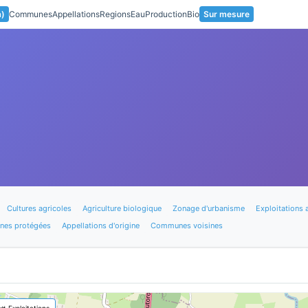
a)
Communes
Appellations
Regions
Eau
Production
Bio
Sur mesure
Cultures agricoles
Agriculture biologique
Zonage d'urbanisme
Exploitations 
nes protégées
Appellations d'origine
Communes voisines
🚜 Exploitations