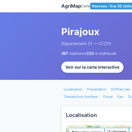
Panneau de gestion des cookies
AgriMap
Carte
Nouveau : Vue 3D (bêt
Pirajoux
Département 01 — 01270
397
habitants
233
m d'altitude
Voir sur la carte interactive
Localisation
Présentation
Chiffres clés
Transactions foncières
Climat
Eau
Zo
Localisation
📋 Urbanisme
🌾 Parcellaire agricole