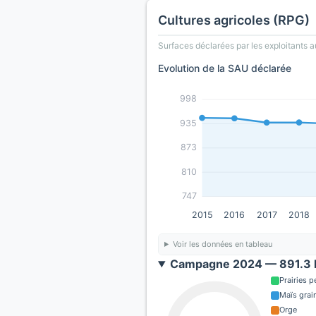
Cultures agricoles (RPG)
Surfaces déclarées par les exploitants a
Evolution de la SAU déclarée
998
935
873
810
747
2015
2016
2017
2018
Voir les données en tableau
Campagne 2024 — 891.3 h
Prairies 
Maïs grain
Orge