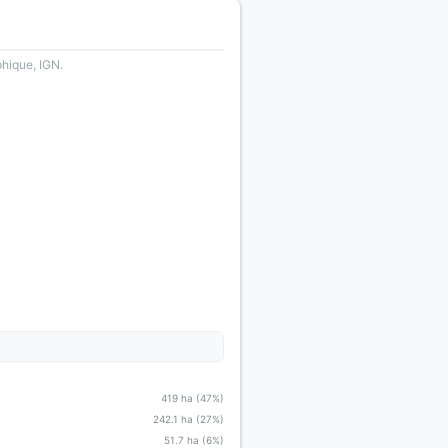
phique, IGN.
419 ha (47%)
242.1 ha (27%)
51.7 ha (6%)