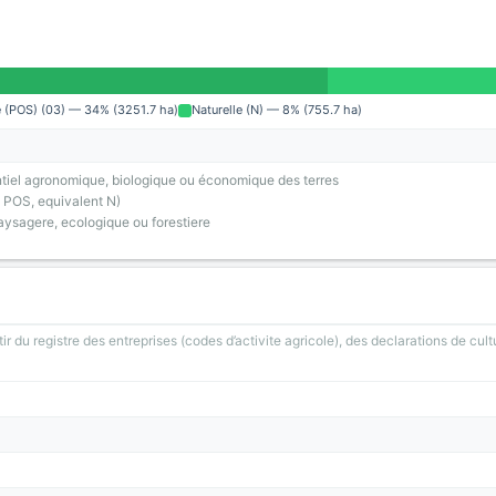
e (POS) (03) — 34% (3251.7 ha)
Naturelle (N) — 8% (755.7 ha)
tiel agronomique, biologique ou économique des terres
 POS, equivalent N)
ysagere, ecologique ou forestiere
ir du registre des entreprises (codes d’activite agricole), des declarations de cult