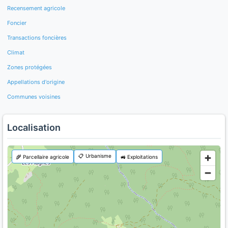
Recensement agricole
Foncier
Transactions foncières
Climat
Zones protégées
Appellations d'origine
Communes voisines
Localisation
📋 Urbanisme
🌾 Parcellaire agricole
🚜 Exploitations