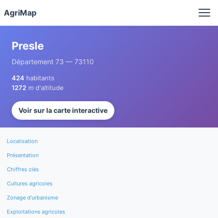
Panneau de gestion des cookies
AgriMap
Presle
Département 73 — 73110
424
habitants
1272
m d'altitude
Voir sur la carte interactive
Localisation
Présentation
Chiffres clés
Cultures agricoles
Zonage d'urbanisme
Exploitations agricoles