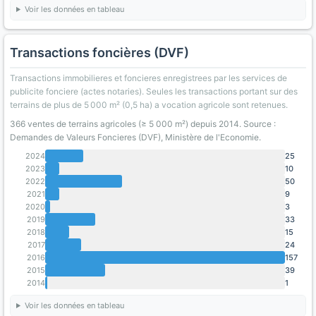
Voir les données en tableau
Transactions foncières (DVF)
Transactions immobilieres et foncieres enregistrees par les services de
publicite fonciere (actes notaries). Seules les transactions portant sur des
terrains de plus de 5 000 m² (0,5 ha) a vocation agricole sont retenues.
366 ventes de terrains agricoles (≥ 5 000 m²) depuis 2014. Source :
Demandes de Valeurs Foncieres (DVF), Ministère de l'Economie.
2024
25
2023
10
2022
50
2021
9
2020
3
2019
33
2018
15
2017
24
2016
157
2015
39
2014
1
Voir les données en tableau