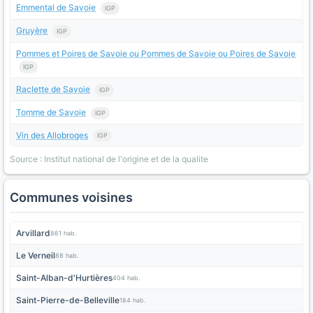
Emmental de Savoie
IGP
Gruyère
IGP
Pommes et Poires de Savoie ou Pommes de Savoie ou Poires de Savoie
IGP
Raclette de Savoie
IGP
Tomme de Savoie
IGP
Vin des Allobroges
IGP
Source : Institut national de l'origine et de la qualite
Communes voisines
Arvillard
861 hab.
Le Verneil
88 hab.
Saint-Alban-d'Hurtières
404 hab.
Saint-Pierre-de-Belleville
184 hab.