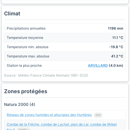
Climat
Precipitations annuelles
1196 mm
Temperature moyenne
11.1 °C
Temperature min. absolue
-19.8 °C
Temperature max. absolue
41.2 °C
Station la plus proche
ARVILLARD
(4.0 km)
Source : Météo-France Climate Normals 1991-2020
Zones protégées
Natura 2000 (4)
Réseau de zones humides et alluviales des Hurtières
ZSC
Combe de la Frêche, combe de Lachat, plan de Lai, combe de l’Arbet
Neuf
ZNIEFF_I