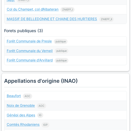
Col du Champet, col d’Albateran
ZNIEFF_I
MASSIF DE BELLEDONNE ET CHAINE DES HURTIERES
ZNIEFF_II
Forets publiques (3)
Forêt Communale de Presle
publique
Forêt Communale du Verneil
publique
Forêt Communale d'Arvillard
publique
Appellations d'origine (INAO)
Beaufort
AOC
Noix de Grenoble
AOC
Génépi des Alpes
IG
Comtés Rhodaniens
IGP