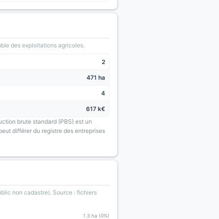
le des exploitations agricoles.
2
471 ha
4
617 k€
uction brute standard (PBS) est un
eut différer du registre des entreprises
blic non cadastre). Source : fichiers
1.3 ha (0%)