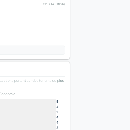
491.2 ha (100%)
sactions portant sur des terrains de plus
'Economie.
5
4
1
4
4
2