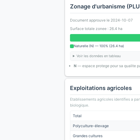
Zonage d'urbanisme (PLU
Document approuve le 2024-10-07
Surface totale zonee : 26.4 ha
Naturelle (N) — 100% (26.4 ha)
Voir les données en tableau
N
— espace protege pour sa qualite pa
Exploitations agricoles
Etablissements agricoles identifies a part
biologique.
Total
Polyculture-élevage
Grandes cultures