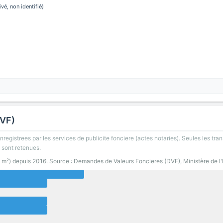
ivé, non identifié)
DVF)
registrees par les services de publicite fonciere (actes notaries). Seules les tran
 sont retenues.
0 m²) depuis 2016. Source : Demandes de Valeurs Foncieres (DVF), Ministère de l