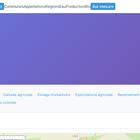
a)
Communes
Appellations
Regions
Eau
Production
Bio
Sur mesure
Cultures agricoles
Zonage d'urbanisme
Exploitations agricoles
Recensement 
 voisines
🚜 Exploitations