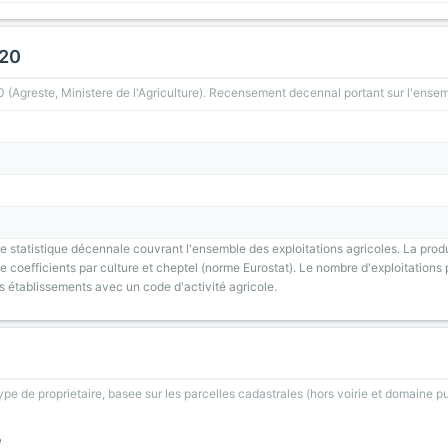
020
greste, Ministere de l'Agriculture). Recensement decennal portant sur l'ensemb
 statistique décennale couvrant l'ensemble des exploitations agricoles. La prod
 coefficients par culture et cheptel (norme Eurostat). Le nombre d'exploitations p
s établissements avec un code d'activité agricole.
type de proprietaire, basee sur les parcelles cadastrales (hors voirie et domaine pu
e