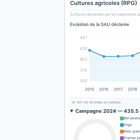
Cultures agricoles (RPG)
Surfaces déclarées par les exploitants a
Evolution de la SAU déclarée
457
430
403
376
350
2015
2016
2017
2018
Voir les données en tableau
Campagne 2024 — 435.5 
Blé tendre
Orge
Maïs grain
Prairies 