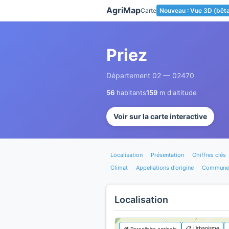
Panneau de gestion des cookies
AgriMap
Carte
Nouveau : Vue 3D (bêt
Priez
Département 02 — 02470
56
habitants
159
m d'altitude
Voir sur la carte interactive
Localisation
Présentation
Chiffres clés
Climat
Appellations d'origine
Communes
Localisation
📋 Urbanisme
🌾 Parcellaire agricole