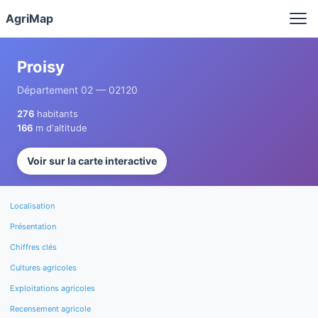
Panneau de gestion des cookies
AgriMap
Proisy
Département 02 — 02120
276
habitants
166
m d'altitude
Voir sur la carte interactive
Localisation
Présentation
Chiffres clés
Cultures agricoles
Exploitations agricoles
Recensement agricole