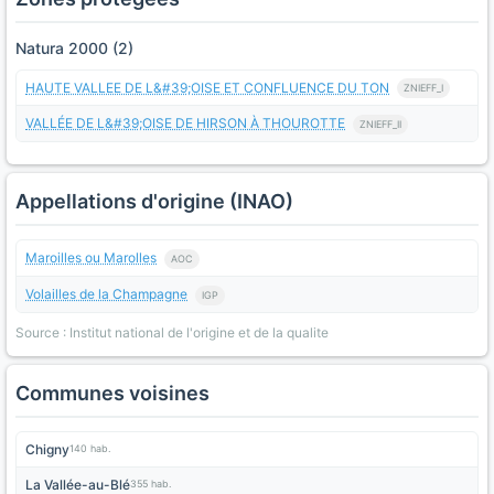
Natura 2000 (2)
HAUTE VALLEE DE L&#39;OISE ET CONFLUENCE DU TON
ZNIEFF_I
VALLÉE DE L&#39;OISE DE HIRSON À THOUROTTE
ZNIEFF_II
Appellations d'origine (INAO)
Maroilles ou Marolles
AOC
Volailles de la Champagne
IGP
Source : Institut national de l'origine et de la qualite
Communes voisines
Chigny
140 hab.
La Vallée-au-Blé
355 hab.