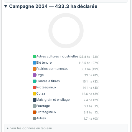
Campagne 2024 — 433.3 ha déclarée
Autres cultures industrielles
138.8 ha (32%)
Blé tendre
118.5 ha (27%)
Prairies permanentes
83.1 ha (19%)
Orge
33 ha (8%)
Plantes à fibres
15.1 ha (3%)
Protéagineux
14.1 ha (3%)
Colza
12.6 ha (3%)
Maïs grain et ensilage
7.4 ha (2%)
Fourrage
5.1 ha (1%)
Protéagineux
3.9 ha (1%)
Autres
1.7 ha (0%)
Voir les données en tableau