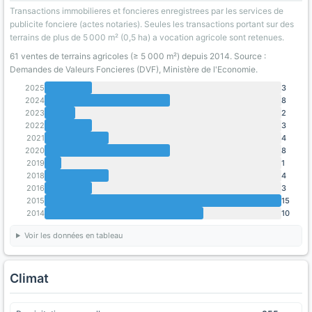
Transactions immobilieres et foncieres enregistrees par les services de
publicite fonciere (actes notaries). Seules les transactions portant sur des
terrains de plus de 5 000 m² (0,5 ha) a vocation agricole sont retenues.
61 ventes de terrains agricoles (≥ 5 000 m²) depuis 2014. Source :
Demandes de Valeurs Foncieres (DVF), Ministère de l'Economie.
2025
3
2024
8
2023
2
2022
3
2021
4
2020
8
2019
1
2018
4
2016
3
2015
15
2014
10
Voir les données en tableau
Climat