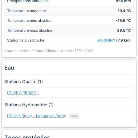
Precipitations annuelles
855 mm
Temperature moyenne
10.4 °C
Temperature min. absolue
-19.5 °C
Temperature max. absolue
39.5 °C
Station la plus proche
AUDIGNY
(7.9 km)
Source : Météo-France Climate Normals 1991-2020
Eau
Stations Qualite (1)
L'OISE A PROISY 1
Stations Hydrometrie (1)
L'Oise à Proisy - barrage de Proisy
L'Oise
Zones protégées