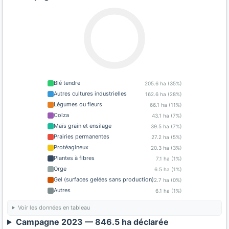
Blé tendre
205.6 ha (35%)
Autres cultures industrielles
162.6 ha (28%)
Légumes ou fleurs
66.1 ha (11%)
Colza
43.1 ha (7%)
Maïs grain et ensilage
39.5 ha (7%)
Prairies permanentes
27.2 ha (5%)
Protéagineux
20.3 ha (3%)
Plantes à fibres
7.1 ha (1%)
Orge
6.5 ha (1%)
Gel (surfaces gelées sans production)
2.7 ha (0%)
Autres
6.1 ha (1%)
Voir les données en tableau
Campagne 2023 — 846.5 ha déclarée