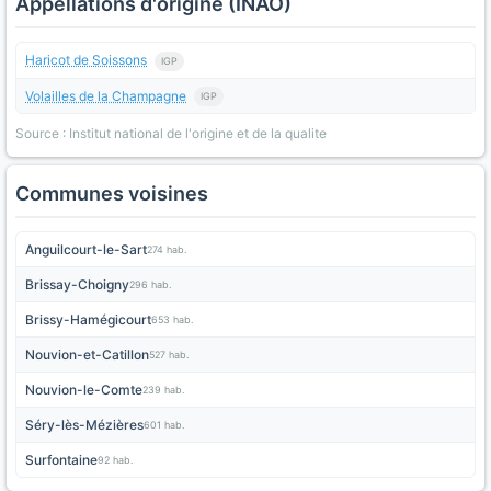
Appellations d'origine (INAO)
Haricot de Soissons
IGP
Volailles de la Champagne
IGP
Source : Institut national de l'origine et de la qualite
Communes voisines
Anguilcourt-le-Sart
274 hab.
Brissay-Choigny
296 hab.
Brissy-Hamégicourt
653 hab.
Nouvion-et-Catillon
527 hab.
Nouvion-le-Comte
239 hab.
Séry-lès-Mézières
601 hab.
Surfontaine
92 hab.