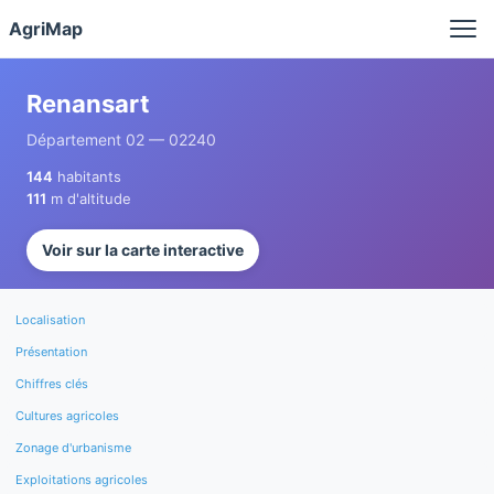
Panneau de gestion des cookies
AgriMap
Renansart
Département 02 — 02240
144
habitants
111
m d'altitude
Voir sur la carte interactive
Localisation
Présentation
Chiffres clés
Cultures agricoles
Zonage d'urbanisme
Exploitations agricoles