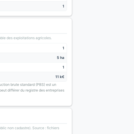
1
le des exploitations agricoles.
1
5 ha
1
11 k€
uction brute standard (PBS) est un
eut différer du registre des entreprises
blic non cadastre). Source : fichiers