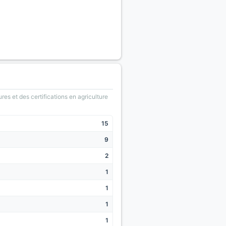
ures et des certifications en agriculture
15
9
2
1
1
1
1