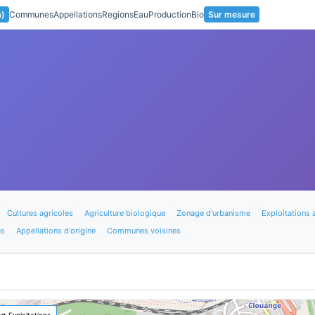
a)
Communes
Appellations
Regions
Eau
Production
Bio
Sur mesure
Cultures agricoles
Agriculture biologique
Zonage d'urbanisme
Exploitations 
es
Appellations d'origine
Communes voisines
🚜 Exploitations