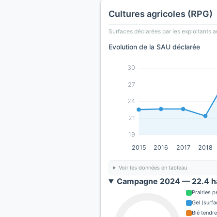
Cultures agricoles (RPG)
Surfaces déclarées par les exploitants a
Evolution de la SAU déclarée
30
27
24
21
19
2015
2016
2017
2018
Voir les données en tableau
Campagne 2024 — 22.4 ha
Prairies 
Gel (surf
Blé tendre