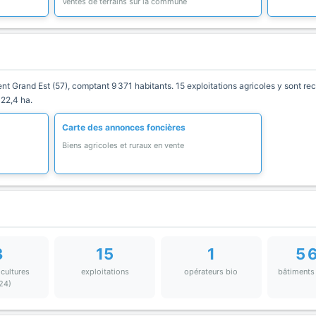
Ventes de terrains sur la commune
rand Est (57), comptant 9 371 habitants. 15 exploitations agricoles y sont rece
 22,4 ha.
Carte des annonces foncières
Biens agricoles et ruraux en vente
3
15
1
5 
 cultures
exploitations
opérateurs bio
bâtiments
24)