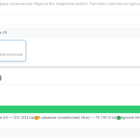
gique, recenses par l’Agence Bio (organisme public). Parcelles cultivees en agricu
s (1)
 cette commune
)
e (U) — 12% (333 ha)
A urbaniser (conditionnel) (AUc) — 7% (191.5 ha)
Agricole (A