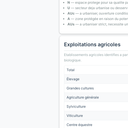
N
— espace protege pour sa qualite pa
U
— secteur deja urbanise ou desserv
AUc
— a urbaniser, ouverture conditi
A
— zone protégée en raison du poten
AUs
— a urbaniser strict, necessite u
Exploitations agricoles
Etablissements agricoles identifies a part
biologique.
Total
Élevage
Grandes cultures
Agriculture générale
Sylviculture
Viticulture
Centre équestre