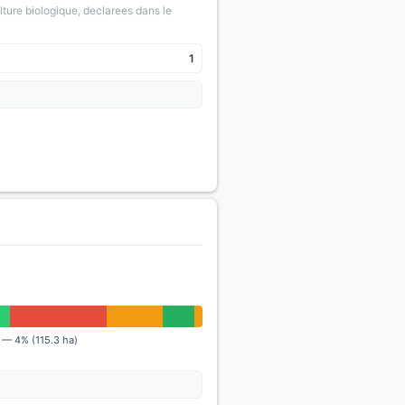
lture biologique, declarees dans le
1
) — 4% (115.3 ha)