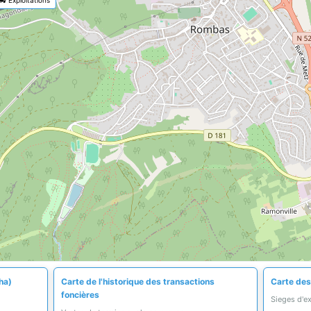
ha)
Carte de l'historique des transactions
Carte des 
foncières
Sieges d'e