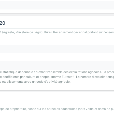
020
greste, Ministere de l'Agriculture). Recensement decennal portant sur l'ensemb
 statistique décennale couvrant l'ensemble des exploitations agricoles. La prod
 coefficients par culture et cheptel (norme Eurostat). Le nombre d'exploitations p
s établissements avec un code d'activité agricole.
type de proprietaire, basee sur les parcelles cadastrales (hors voirie et domaine pu