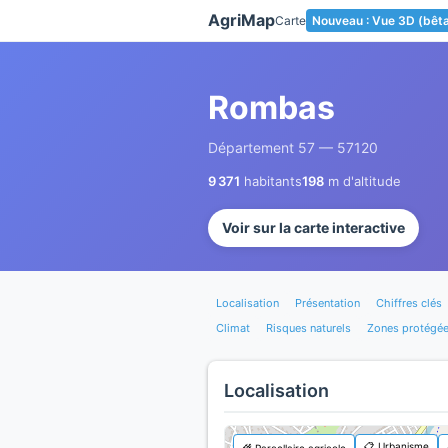
Panneau de gestion des cookies
AgriMap
Carte
Nouveau : Vue 3D (bêt
Rombas
Département 57 — 57120
9 371
habitants
198
m d'altitude
Voir sur la carte interactive
Localisation
Présentation
Chiffres clés
Climat
Risques naturels
Zones protégé
Localisation
📋 Urbanisme
🌾 Parcellaire agricole