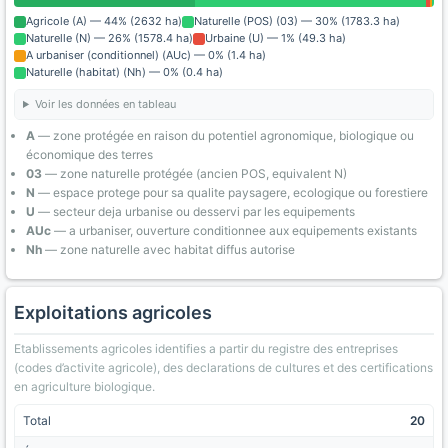
Agricole (A) — 44% (2632 ha)
Naturelle (POS) (03) — 30% (1783.3 ha)
Naturelle (N) — 26% (1578.4 ha)
Urbaine (U) — 1% (49.3 ha)
A urbaniser (conditionnel) (AUc) — 0% (1.4 ha)
Naturelle (habitat) (Nh) — 0% (0.4 ha)
Voir les données en tableau
A
— zone protégée en raison du potentiel agronomique, biologique ou
économique des terres
03
— zone naturelle protégée (ancien POS, equivalent N)
N
— espace protege pour sa qualite paysagere, ecologique ou forestiere
U
— secteur deja urbanise ou desservi par les equipements
AUc
— a urbaniser, ouverture conditionnee aux equipements existants
Nh
— zone naturelle avec habitat diffus autorise
Exploitations agricoles
Etablissements agricoles identifies a partir du registre des entreprises
(codes d’activite agricole), des declarations de cultures et des certifications
en agriculture biologique.
Total
20