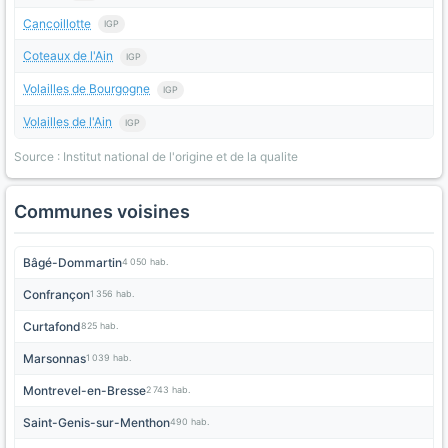
Cancoillotte
IGP
Coteaux de l'Ain
IGP
Volailles de Bourgogne
IGP
Volailles de l'Ain
IGP
Source : Institut national de l'origine et de la qualite
Communes voisines
Bâgé-Dommartin
4 050 hab.
Confrançon
1 356 hab.
Curtafond
825 hab.
Marsonnas
1 039 hab.
Montrevel-en-Bresse
2 743 hab.
Saint-Genis-sur-Menthon
490 hab.