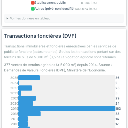
Établissement public
0.3 ha (0%)
Autres (privé, non identifié)
1448.8 ha (99%)
Voir les données en tableau
Transactions foncières (DVF)
Transactions immobilieres et foncieres enregistrees par les services de
publicite fonciere (actes notaries). Seules les transactions portant sur des
terrains de plus de 5 000 m² (0,5 ha) a vocation agricole sont retenues.
377 ventes de terrains agricoles (≥ 5 000 m²) depuis 2014. Source :
Demandes de Valeurs Foncieres (DVF), Ministère de l'Economie.
2025
36
2024
2
2023
23
2022
5
2021
29
2020
24
2019
163
2018
38
2017
16
2016
17