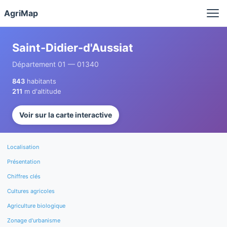
Panneau de gestion des cookies
AgriMap
Saint-Didier-d'Aussiat
Département 01 — 01340
843
habitants
211
m d'altitude
Voir sur la carte interactive
Localisation
Présentation
Chiffres clés
Cultures agricoles
Agriculture biologique
Zonage d'urbanisme