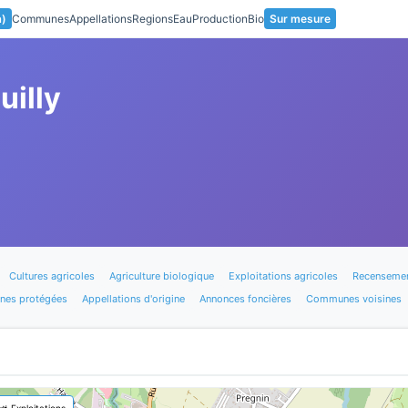
a)
Communes
Appellations
Regions
Eau
Production
Bio
Sur mesure
uilly
Cultures agricoles
Agriculture biologique
Exploitations agricoles
Recensemen
nes protégées
Appellations d'origine
Annonces foncières
Communes voisines
🚜 Exploitations