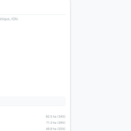
phique, IGN.
82.5 ha (34%)
71.3 ha (29%)
49.9 ha (20%)