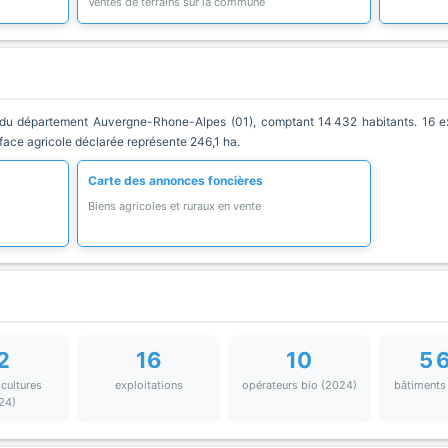
Ventes de terrains sur la commune
u département Auvergne-Rhone-Alpes (01), comptant 14 432 habitants. 16 exp
rface agricole déclarée représente 246,1 ha.
Carte des annonces foncières
Biens agricoles et ruraux en vente
2
16
10
5 
 cultures
exploitations
opérateurs bio (2024)
bâtiments
24)