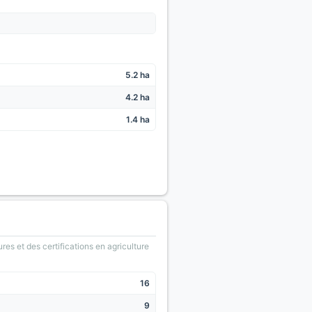
5.2 ha
4.2 ha
1.4 ha
ures et des certifications en agriculture
16
9