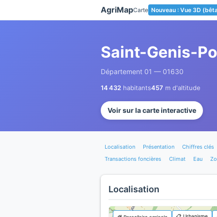
Panneau de gestion des cookies
AgriMap
Carte
Nouveau : Vue 3D (bêt
Saint-Genis-Po
Département 01 — 01630
14 432
habitants
457
m d'altitude
Voir sur la carte interactive
Localisation
Présentation
Chiffres clés
Transactions foncières
Climat
Eau
Zo
Localisation
📋 Urbanisme
🌾 Parcellaire agricole