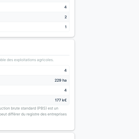
4
2
1
le des exploitations agricoles.
4
229 ha
4
177 k€
uction brute standard (PBS) est un
eut différer du registre des entreprises