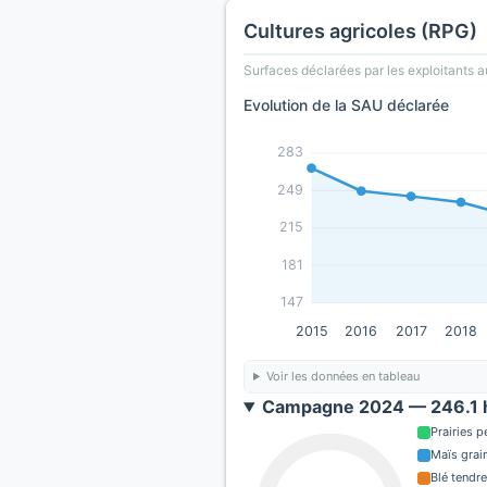
Cultures agricoles (RPG)
Surfaces déclarées par les exploitants a
Evolution de la SAU déclarée
283
249
215
181
147
2015
2016
2017
2018
Voir les données en tableau
Campagne 2024 — 246.1 h
Prairies 
Maïs grain
Blé tendre