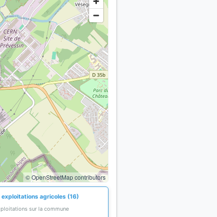
© OpenStreetMap contributors
exploitations agricoles (16)
xploitations sur la commune