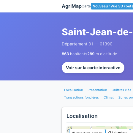
Panneau de gestion des cookies
AgriMap
Carte
Nouveau : Vue 3D (bêt
Saint-Jean-de
Département 01 — 01390
863
habitants
289
m d'altitude
Voir sur la carte interactive
Localisation
Présentation
Chiffres clés
Transactions foncières
Climat
Zones pr
Localisation
📋 Urbanisme
🌾 Parcellaire agricole