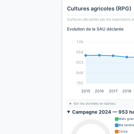
Cultures agricoles (RPG)
Surfaces déclarées par les exploitants a
Evolution de la SAU déclarée
1.0k
958
903
848
792
2015
2016
2017
2018
Voir les données en tableau
Campagne 2024 — 953 ha
Maïs grain
Blé tendre
Colza