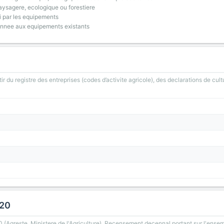
ysagere, ecologique ou forestiere
i par les equipements
onnee aux equipements existants
ir du registre des entreprises (codes d’activite agricole), des declarations de cult
020
greste, Ministere de l'Agriculture). Recensement decennal portant sur l'ensemb