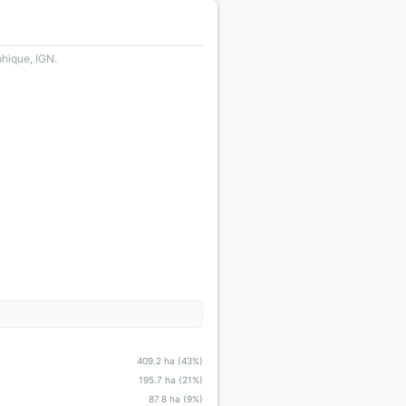
phique, IGN.
409.2 ha (43%)
195.7 ha (21%)
87.8 ha (9%)