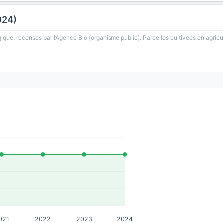
024)
gique, recenses par l’Agence Bio (organisme public). Parcelles cultivees en agricu
021
2022
2023
2024