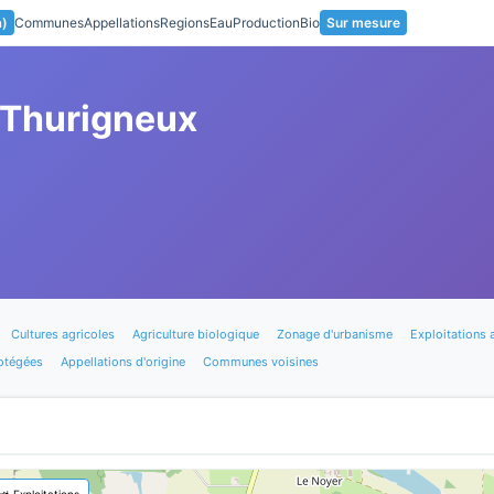
a)
Communes
Appellations
Regions
Eau
Production
Bio
Sur mesure
-Thurigneux
Cultures agricoles
Agriculture biologique
Zonage d'urbanisme
Exploitations 
otégées
Appellations d'origine
Communes voisines
🚜 Exploitations