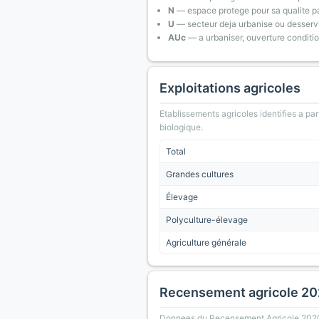
N
— espace protege pour sa qualite pa
U
— secteur deja urbanise ou desserv
AUc
— a urbaniser, ouverture conditi
Exploitations agricoles
Etablissements agricoles identifies a part
biologique.
Total
Grandes cultures
Élevage
Polyculture-élevage
Agriculture générale
Recensement agricole 2
Donnees du Recensement Agricole 2020 (A