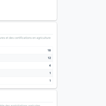
ures et des certifications en agriculture
18
12
4
1
1
le des exploitations agricoles.