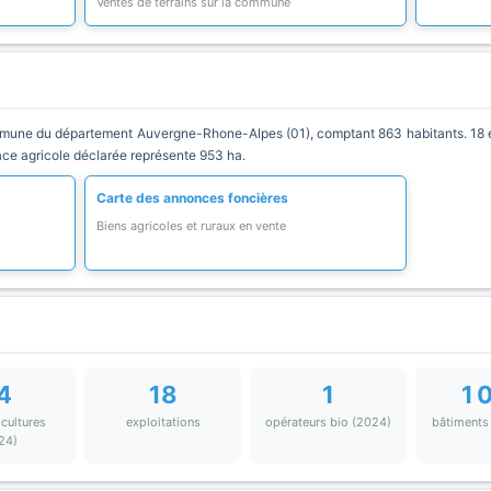
Ventes de terrains sur la commune
une du département Auvergne-Rhone-Alpes (01), comptant 863 habitants. 18 exp
face agricole déclarée représente 953 ha.
Carte des annonces foncières
Biens agricoles et ruraux en vente
4
18
1
1 
 cultures
exploitations
opérateurs bio (2024)
bâtiments
24)