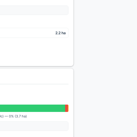
2.2 ha
Uc) — 0% (3.7 ha)