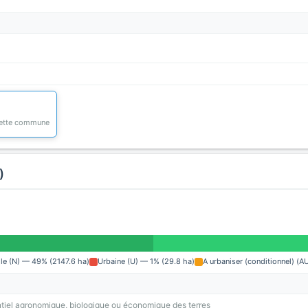
 cette commune
)
lle (N) — 49% (2147.6 ha)
Urbaine (U) — 1% (29.8 ha)
A urbaniser (conditionnel) (A
tiel agronomique, biologique ou économique des terres