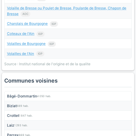
Volaille de Bresse ou Poulet de Bresse, Poularde de Bresse, Chapon de
Bresse
AOC
Charolais de Bourgogne
IGP
Coteaux de l'Ain
IGP
Volailles de Bourgogne
IGP
Volailles de l'Ain
IGP
Source : Institut national de l'origine et de la qualite
Communes voisines
Bâgé-Dommartin
4 050 hab.
Biziat
889 hab.
Crottet
1 847 hab.
Laiz
1 293 hab.
Perrex
869 hab.