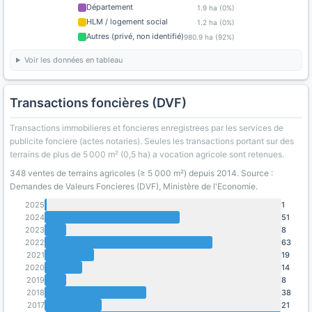
Département
1.9 ha (0%)
HLM / logement social
1.2 ha (0%)
Autres (privé, non identifié)
980.9 ha (92%)
Voir les données en tableau
Transactions foncières (DVF)
Transactions immobilieres et foncieres enregistrees par les services de
publicite fonciere (actes notaries). Seules les transactions portant sur des
terrains de plus de 5 000 m² (0,5 ha) a vocation agricole sont retenues.
348 ventes de terrains agricoles (≥ 5 000 m²) depuis 2014. Source :
Demandes de Valeurs Foncieres (DVF), Ministère de l'Economie.
2025
1
2024
51
2023
8
2022
63
2021
19
2020
14
2019
8
2018
38
2017
21