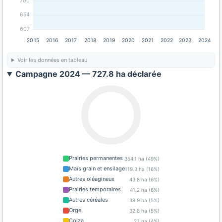
700
654
607
2015
2016
2017
2018
2019
2020
2021
2022
2023
2024
Voir les données en tableau
Campagne 2024 — 727.8 ha déclarée
Prairies permanentes
354.1 ha (49%)
Maïs grain et ensilage
119.3 ha (16%)
Autres oléagineux
43.8 ha (6%)
Prairies temporaires
41.2 ha (6%)
Autres céréales
39.9 ha (5%)
Orge
32.8 ha (5%)
Colza
27 ha (4%)