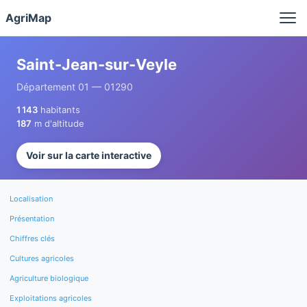
Panneau de gestion des cookies
AgriMap
Saint-Jean-sur-Veyle
Département 01 — 01290
1 143
habitants
187
m d'altitude
Voir sur la carte interactive
Localisation
Présentation
Chiffres clés
Cultures agricoles
Agriculture biologique
Exploitations agricoles