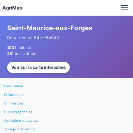
Panneau de gestion des cookies
AgriMap
Saint-Maurice-aux-Forges
Département 54 — 54540
103
habitants
281
m d'altitude
Voir sur la carte interactive
Localisation
Présentation
Chiffres clés
Cultures agricoles
Agriculture biologique
Zonage d'urbanisme