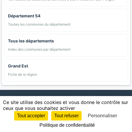
Département 54
Toutes les communes du département
Tous les départements
Index des communes par département
Grand Est
Fiche de la région
AgriMap — Données agricoles ouvertes
|
Carte
|
Communes
|
Ce site utilise des cookies et vous donne le contrôle sur
Appellations
|
Regions
|
Cultures
|
Zones protégées
|
Forets
|
ceux que vous souhaitez activer
Littoral
|
Espaces naturels
|
Statistiques
|
Contact
|
Mentions légales
|
Confidentialite
|
CGU
|
CGV
|
Cookies
Tout accepter
Tout refuser
Personnaliser
Sources : IGN, INSEE, Météo-France, SAFER, INRAE, BRGM, INAO, Ministère de
Politique de confidentialité
l'Agriculture