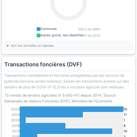
Commune
220.2 ha (69%)
Autres (privé, non identifié)
97 ha (31%)
Voir les données en tableau
Transactions foncières (DVF)
Transactions immobilieres et foncieres enregistrees par les services de
publicite fonciere (actes notaries). Seules les transactions portant sur des
terrains de plus de 5 000 m² (0,5 ha) a vocation agricole sont retenues.
73 ventes de terrains agricoles (≥ 5 000 m²) depuis 2014. Source :
Demandes de Valeurs Foncieres (DVF), Ministère de l'Economie.
2022
18
2021
11
2020
1
2018
8
2017
16
2016
3