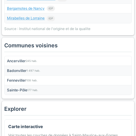
Bergamotes de Nancy
IGP
Mirabelles de Lorraine
IGP
Source : Institut national de l'origine et de la qualite
Communes voisines
Ancerviller
245 hab.
Badonviller
1 497 hab.
Fenneviller
108 hab.
Sainte-Pôle
177 hab.
Explorer
Carte interactive
Voir toutes les couches de données à Saint-Maurice-aux-Forges