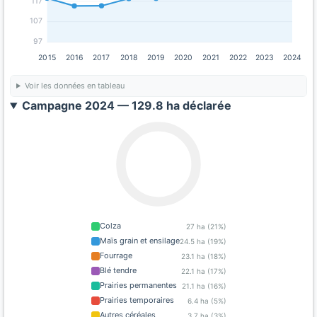
117
107
97
2015
2016
2017
2018
2019
2020
2021
2022
2023
2024
Voir les données en tableau
Campagne 2024 — 129.8 ha déclarée
Colza
27 ha (21%)
Maïs grain et ensilage
24.5 ha (19%)
Fourrage
23.1 ha (18%)
Blé tendre
22.1 ha (17%)
Prairies permanentes
21.1 ha (16%)
Prairies temporaires
6.4 ha (5%)
Autres céréales
3.7 ha (3%)