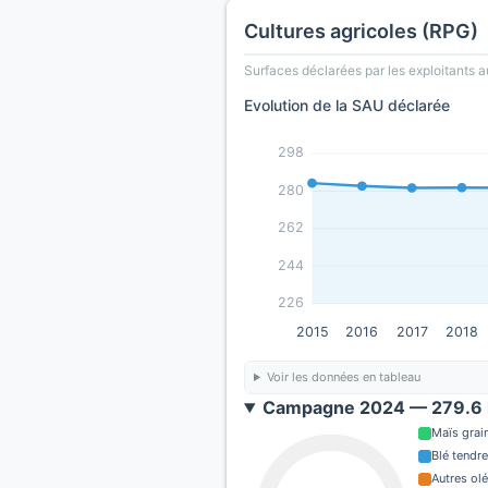
Cultures agricoles (RPG)
Surfaces déclarées par les exploitants a
Evolution de la SAU déclarée
298
280
262
244
226
2015
2016
2017
2018
Voir les données en tableau
Campagne 2024 — 279.6 
Maïs grain
Blé tendre
Autres ol