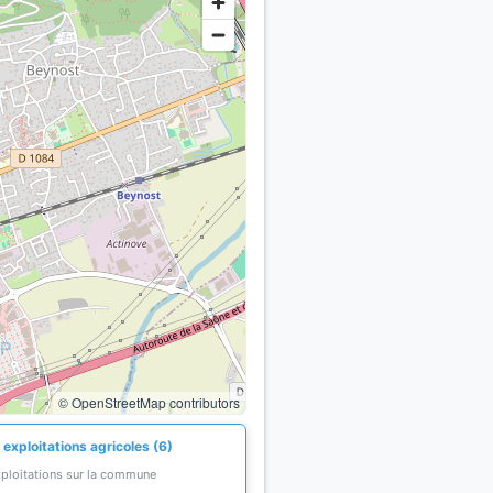
© OpenStreetMap contributors
exploitations agricoles (6)
xploitations sur la commune