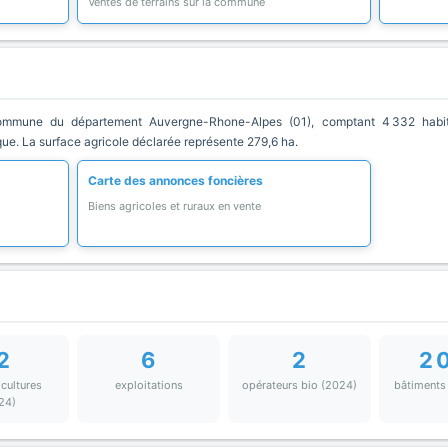
Ventes de terrains sur la commune
mmune du département Auvergne-Rhone-Alpes (01), comptant 4 332 habitan
que. La surface agricole déclarée représente 279,6 ha.
Carte des annonces foncières
Biens agricoles et ruraux en vente
2
6
2
2 
 cultures
exploitations
opérateurs bio (2024)
bâtiments
24)