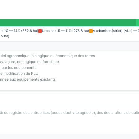
le (N) — 14% (352.6 ha)
Urbaine (U) — 11% (276.8 ha)
A urbaniser (strict) (AUs) — 
.5 ha)
tiel agronomique, biologique ou économique des terres
ysagere, ecologique ou forestiere
i par les equipements
ne modification du PLU
onnee aux equipements existants
ir du registre des entreprises (codes d’activite agricole), des declarations de cult