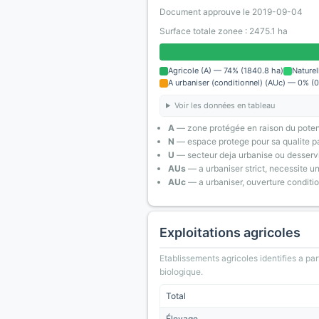
Document approuve le 2019-09-04
Surface totale zonee : 2475.1 ha
Agricole (A) — 74% (1840.8 ha)
Naturel
A urbaniser (conditionnel) (AUc) — 0% (0
Voir les données en tableau
A
— zone protégée en raison du poten
N
— espace protege pour sa qualite pa
U
— secteur deja urbanise ou desserv
AUs
— a urbaniser strict, necessite u
AUc
— a urbaniser, ouverture conditi
Exploitations agricoles
Etablissements agricoles identifies a part
biologique.
Total
Élevage