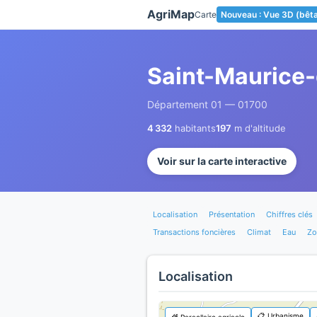
Panneau de gestion des cookies
AgriMap
Carte
Nouveau : Vue 3D (bêt
Saint-Maurice
Département 01 — 01700
4 332
habitants
197
m d'altitude
Voir sur la carte interactive
Localisation
Présentation
Chiffres clés
Transactions foncières
Climat
Eau
Zo
Localisation
📋 Urbanisme
🌾 Parcellaire agricole