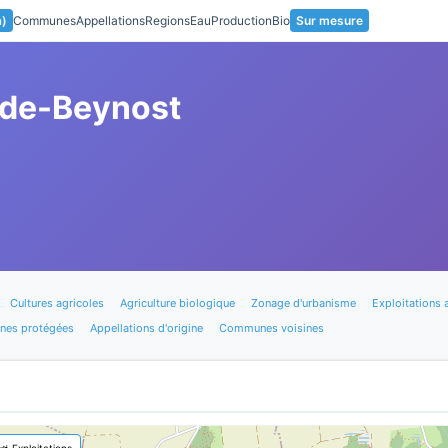
a)
Communes
Appellations
Regions
Eau
Production
Bio
Sur mesure
-de-Beynost
Cultures agricoles
Agriculture biologique
Zonage d'urbanisme
Exploitations 
nes protégées
Appellations d'origine
Communes voisines
🚜 Exploitations