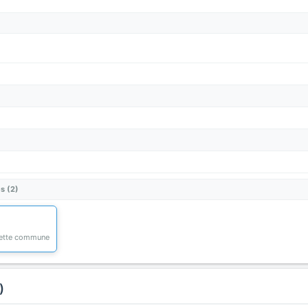
s (2)
 cette commune
)