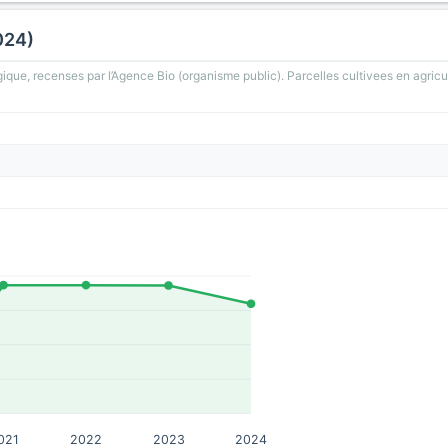
024)
gique, recenses par l’Agence Bio (organisme public). Parcelles cultivees en agricu
021
2022
2023
2024