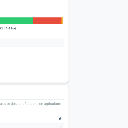
0% (4.4 ha)
ures et des certifications en agriculture
6
2