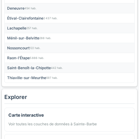
Deneuvre
454 hab.
Étival-Clairefontaine
2 437 hab.
Lachapelle
257 hab.
Ménil-sur-Belvitte
288 hab.
Nossoncourt
122 hab.
Raon-l'Étape
5 886 hab.
Saint-Benoît-la-Chipotte
442 hab.
Thiaville-sur-Meurthe
597 hab.
Explorer
Carte interactive
Voir toutes les couches de données à Sainte-Barbe