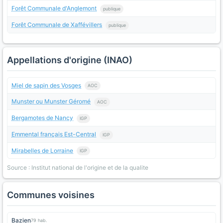
Forêt Communale d'Anglemont
publique
Forêt Communale de Xaffévillers
publique
Appellations d'origine (INAO)
Miel de sapin des Vosges
AOC
Munster ou Munster Géromé
AOC
Bergamotes de Nancy
IGP
Emmental français Est-Central
IGP
Mirabelles de Lorraine
IGP
Source : Institut national de l'origine et de la qualite
Communes voisines
Bazien
79 hab.