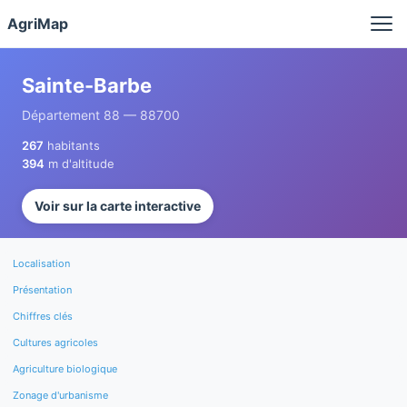
Panneau de gestion des cookies
AgriMap
Sainte-Barbe
Département 88 — 88700
267
habitants
394
m d'altitude
Voir sur la carte interactive
Localisation
Présentation
Chiffres clés
Cultures agricoles
Agriculture biologique
Zonage d'urbanisme