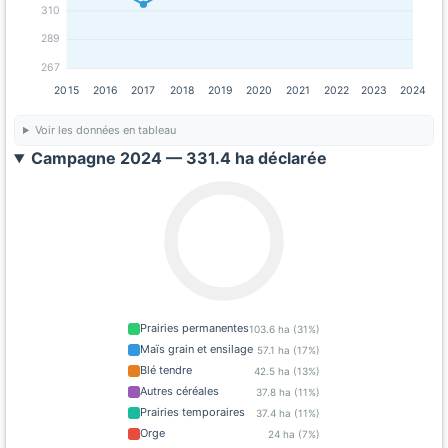
310
289
267
2015
2016
2017
2018
2019
2020
2021
2022
2023
2024
Voir les données en tableau
Campagne 2024 — 331.4 ha déclarée
Prairies permanentes
103.6 ha (31%)
Maïs grain et ensilage
57.1 ha (17%)
Blé tendre
42.5 ha (13%)
Autres céréales
37.8 ha (11%)
Prairies temporaires
37.4 ha (11%)
Orge
24 ha (7%)