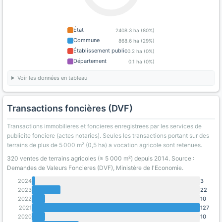
État
2408.3 ha (80%)
Commune
868.6 ha (29%)
Établissement public
0.2 ha (0%)
Département
0.1 ha (0%)
Voir les données en tableau
Transactions foncières (DVF)
Transactions immobilieres et foncieres enregistrees par les services de
publicite fonciere (actes notaries). Seules les transactions portant sur des
terrains de plus de 5 000 m² (0,5 ha) a vocation agricole sont retenues.
320 ventes de terrains agricoles (≥ 5 000 m²) depuis 2014. Source :
Demandes de Valeurs Foncieres (DVF), Ministère de l'Economie.
2024
3
2023
22
2022
10
2021
127
2020
10